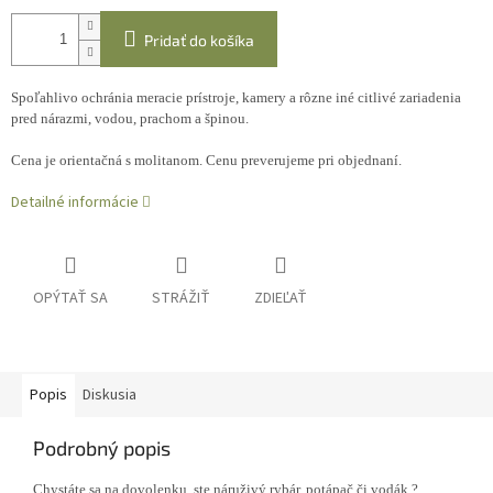
Pridať do košíka
Spoľahlivo ochránia meracie prístroje, kamery a rôzne iné citlivé zariadenia
pred nárazmi, vodou, prachom a špinou.
Cena je orientačná s molitanom. Cenu preverujeme pri objednaní.
Detailné informácie
OPÝTAŤ SA
STRÁŽIŤ
ZDIEĽAŤ
Popis
Diskusia
Podrobný popis
Chystáte sa na dovolenku, ste náruživý rybár, potápač či vodák ?