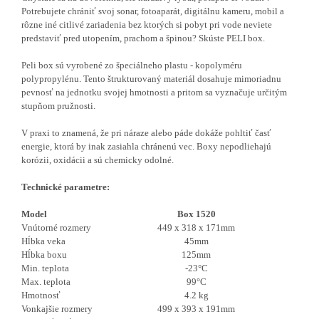
Potrebujete chrániť svoj sonar, fotoaparát, digitálnu kameru, mobil a
rôzne iné citlivé zariadenia bez ktorých si pobyt pri vode neviete
predstaviť pred utopením, prachom a špinou? Skúste PELI box.
Peli box sú vyrobené zo špeciálneho plastu - kopolyméru
polypropylénu. Tento štrukturovaný materiál dosahuje mimoriadnu
pevnosť na jednotku svojej hmotnosti a pritom sa vyznačuje určitým
stupňom pružnosti.
V praxi to znamená, že pri náraze alebo páde dokáže pohltiť časť
energie, ktorá by inak zasiahla chránenú vec. Boxy nepodliehajú
korózii, oxidácii a sú chemicky odolné.
Technické parametre:
Model
Box 1520
Vnútorné rozmery
449 x 318 x 171mm
Hĺbka veka
45mm
Hĺbka boxu
125mm
Min. teplota
-23°C
Max. teplota
99°C
Hmotnosť
4.2 kg
Vonkajšie rozmery
499 x 393 x 191mm