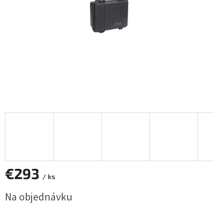
€293
/ ks
Jednotková
Na objednávku
cena: