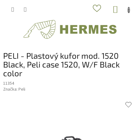
Prejsť
NÁKUP
na
obsah
KOŠÍK
PELI - Plastový kufor mod. 1520
Black, Peli case 1520, W/F Black
color
11354
Značka:
Peli