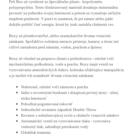
Peli Box sú vyrobené zo špeciálneho plastu - kopolyméru
polypropylénu. Tento štrukturovaný materiál dosahuje mimoriadnu
pevnosť na jednotku svojej hmotnosti a pritom sa vyznačuje určitým
stupňom pružnosti. V praxi to znamená, že pri náraze alebo páde
dokáže pohltiť časť energie, ktorá by inak zasiahla chránenú vec.
Boxy sú plombovateľné, alebo uzamykateľné dvoma visiacimi
zámkami. Spoľahlivo ochránia meracie prístroje, kamery a rôzne iné
citlivé zariadenia pred nárazmi, vodou, prachom a špinou.
Boxy sú vhodné na prepravu zbraní a príslušenstva - odolné voči
mechanickému poškodeniu, vode a prachu. Boxy majú ventil na
vyrovnávanie atmosferických tlakov, kolieska uľahčujúce manipuláciu
a je možné ich uzamknúť dvoma visiacimi zámkami.
Vodotesné, odolné voči nárazom a prachu
Jadro s otvorenými bunkami s dizajnom pevnej steny - silná,
nízka hmotnosť
Pohodlná pogumovaná rukoväť
Jednoduché otváranie západiek Double Throw
Kovanie z nehrdzavejúcej ocele a chrániče visiacich zámkov
Automatický ventil na vyrovnávanie tlaku - vyrovnáva
vnútorný tlak, zabraňuje prenikaniu vody
O-krúžok tesnenia