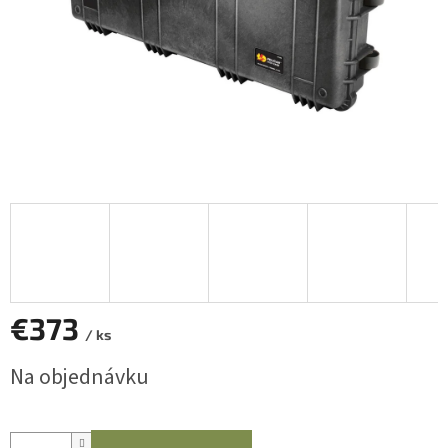
€373
/ ks
Jednotková
Na objednávku
cena: