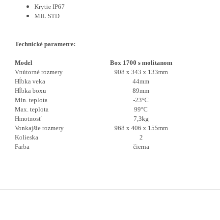
Krytie IP67
MIL STD
Technické parametre:
Model
Box 1700 s molitanom
Vnútorné rozmery
908 x 343 x 133mm
Hĺbka veka
44mm
Hĺbka boxu
89mm
Min. teplota
-23°C
Max. teplota
99°C
Hmotnosť
7,3kg
Vonkajšie rozmery
968 x 406 x 155mm
Kolieska
2
Farba
čierna
Z
á
p