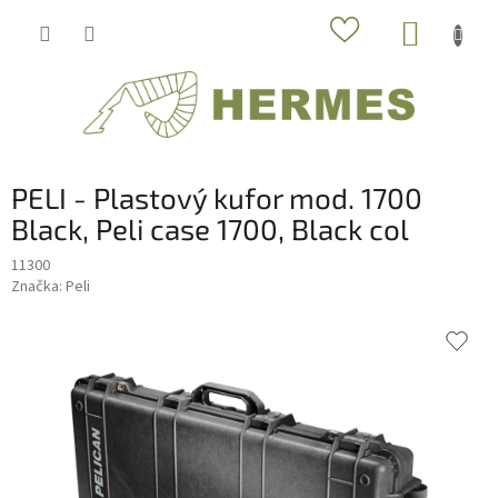
Prejsť
NÁKUP
na
obsah
KOŠÍK
PELI - Plastový kufor mod. 1700
Black, Peli case 1700, Black col
11300
Značka:
Peli