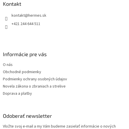
ä
Kontakt
t
kontakt
@
hermes.sk
i
e
+421 244 644 511
Informácie pre vás
O nás
Obchodné podmienky
Podmienky ochrany osobných údajov
Novela zákona o zbraniach a strelive
Doprava a platby
Odoberať newsletter
Vložte svoj e-mail a my Vám budeme zasielať informácie o nových