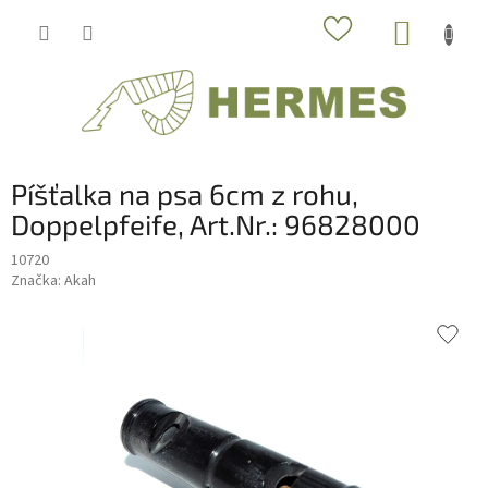
Prejsť
NÁKUP
na
obsah
KOŠÍK
Píšťalka na psa 6cm z rohu,
Doppelpfeife, Art.Nr.: 96828000
10720
Značka:
Akah