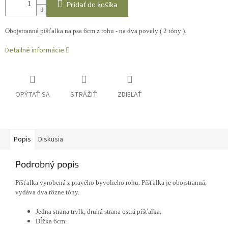
Pridať do košíka
Obojstranná píšťalka na psa 6cm z rohu - na dva povely ( 2 tóny ).
Detailné informácie
OPÝTAŤ SA
STRÁŽIŤ
ZDIEĽAŤ
Popis
Diskusia
Podrobný popis
Píšťalka vyrobená z pravého byvolieho rohu. Píšťalka je obojstranná,
vydáva dva rôzne tóny.
Jedna strana trylk, druhá strana ostrá píšťalka.
Dĺžka 6cm.