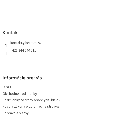
Z
á
p
ä
Kontakt
t
kontakt
@
hermes.sk
i
e
+421 244 644 511
Informácie pre vás
O nás
Obchodné podmienky
Podmienky ochrany osobných údajov
Novela zákona o zbraniach a strelive
Doprava a platby