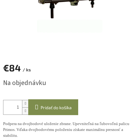
€84
/ ks
Jednotková
Na objednávku
cena:
Pridať do košíka
Podpera na dvojbodové uloženie zbrane. Upevniteľná na ľubovoľnú palicu
Primos. Vďaka dvojbodovému položeniu získate maximálnu presnosť a
stabilitu.