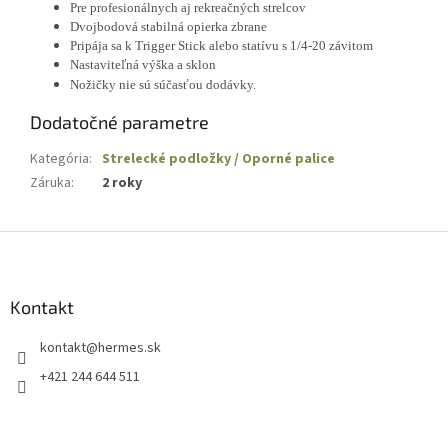
Pre profesionálnych aj rekreačných strelcov
Dvojbodová stabilná opierka zbrane
P
ripája sa k Trigger Stick alebo statívu s 1/4-20 závitom
Nastaviteľná výška a sklon
Nožičky nie sú súčasťou dodávky.
Dodatočné parametre
Kategória
:
Strelecké podložky / Oporné palice
Záruka
:
2 roky
Z
á
p
ä
Kontakt
t
kontakt
@
hermes.sk
i
e
+421 244 644 511