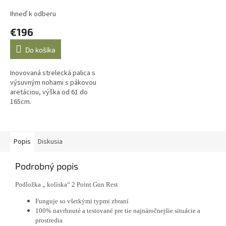
Gen. 3, mod. 65815M
Ihneď k odberu
€196
Do košíka
Inovovaná strelecká palica s
výsuvným nohami s pákovou
aretáciou, výška od 61 do
165cm.
Popis
Diskusia
Podrobný popis
Podložka „ kolíska“ 2 Point Gun Rest
Funguje so všetkými typmi zbraní
100% navrhnuté a testované pre tie najnáročnejšie situácie a
prostredia