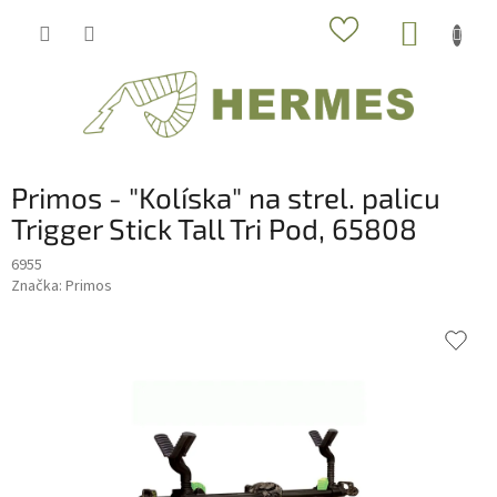
Prejsť
NÁKUP
na
obsah
KOŠÍK
Primos - "Kolíska" na strel. palicu
Trigger Stick Tall Tri Pod, 65808
6955
Značka:
Primos