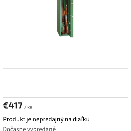
€417
/ ks
Jednotková
Produkt je nepredajný na diaľku
cena:
Dočasne vypredané