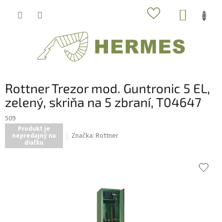
Prejsť
NÁKUP
na
obsah
KOŠÍK
Rottner Trezor mod. Guntronic 5 EL,
zelený, skriňa na 5 zbraní, T04647
509
Produkt je
Značka:
Rottner
nepredajný na
diaľku