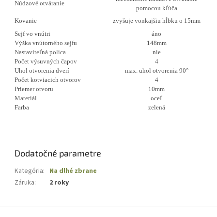
Núdzové otváranie
pomocou kľúča
Kovanie
zvyšuje vonkajšiu hĺbku o 15mm
Sejf vo vnútri
áno
Výška vnútorného sejfu
148mm
Nastaviteľná polica
nie
Počet výsuvných čapov
4
Uhol otvorenia dverí
max. uhol otvorenia 90°
Počet kotviacich otvorov
4
Priemer otvoru
10mm
Materiál
oceľ
Farba
zelená
Dodatočné parametre
Kategória
:
Na dlhé zbrane
Záruka
:
2 roky
Z