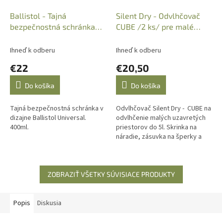
Ballistol - Tajná
Silent Dry - Odvlhčovač
bezpečnostná schránka
CUBE /2 ks/ pre malé
"Sprej 400ml",
piestory, Code: AFA30C
240x68mm,172358
Ihneď k odberu
Ihneď k odberu
€22
€20,50
Do košíka
Do košíka
Tajná bezpečnostná schránka v
Odvlhčovač Silent Dry - CUBE na
dizajne Ballistol Universal.
odvlhčenie malých uzavretých
400ml.
priestorov do 5l. Skrinka na
náradie, zásuvka na šperky a
podobne. Predajné balenie 2
ks.
ZOBRAZIŤ VŠETKY SÚVISIACE PRODUKTY
Popis
Diskusia