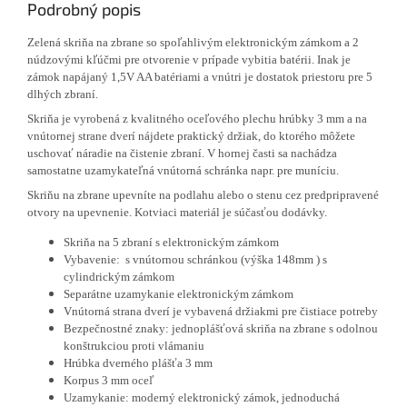
Podrobný popis
Zelená skriňa na zbrane so spoľahlivým elektronickým zámkom a 2
núdzovými kľúčmi pre otvorenie v prípade vybitia batérii. Inak je
zámok napájaný 1,5V AA batériami a vnútri je dostatok priestoru pre 5
dlhých zbraní.
Skriňa je vyrobená z kvalitného oceľového plechu hrúbky 3 mm a na
vnútornej strane dverí nájdete praktický držiak, do ktorého môžete
uschovať náradie na čistenie zbraní. V hornej časti sa nachádza
samostatne uzamykateľná vnútorná schránka napr. pre muníciu.
Skriňu na zbrane upevníte na podlahu alebo o stenu cez predpripravené
otvory na upevnenie. Kotviaci materiál je súčasťou dodávky.
Skriňa na 5 zbraní s elektronickým zámkom
Vybavenie: s vnútornou schránkou (výška 148mm ) s
cylindrickým zámkom
Separátne uzamykanie elektronickým zámkom
Vnútorná strana dverí je vybavená držiakmi pre čistiace potreby
Bezpečnostné znaky: jednoplášťová skriňa na zbrane s odolnou
konštrukciou proti vlámaniu
Hrúbka dverného plášťa 3 mm
Korpus 3 mm oceľ
Uzamykanie: moderný elektronický zámok, jednoduchá