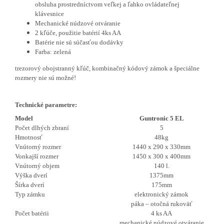
obsluha prostredníctvom veľkej a ľahko ovládateľnej
klávesnice
Mechanické núdzové otváranie
2 kľúče, použitie batérií 4ks AA
Batérie nie sú súčasťou dodávky
Farba: zelená
trezorový obojstranný kľúč, kombinačný kódový zámok a špeciálne
rozmery nie sú možné!
Technické parametre:
Model
Guntronic 5 EL
Počet dlhých zbraní
5
Hmotnosť
48kg
Vnútorný rozmer
1440 x 290 x 330mm
Vonkajší rozmer
1450 x 300 x 400mm
Vnútorný objem
140 l.
Výška dverí
1375mm
Šírka dverí
175mm
Typ zámku
elektronický zámok
páka – otočná rukoväť
Počet batérii
4 ks AA
mechanické núdzové otváranie