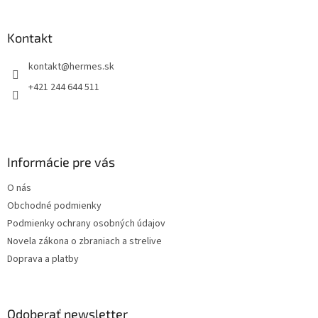
á
p
ä
Kontakt
t
kontakt
@
hermes.sk
i
e
+421 244 644 511
Informácie pre vás
O nás
Obchodné podmienky
Podmienky ochrany osobných údajov
Novela zákona o zbraniach a strelive
Doprava a platby
Odoberať newsletter