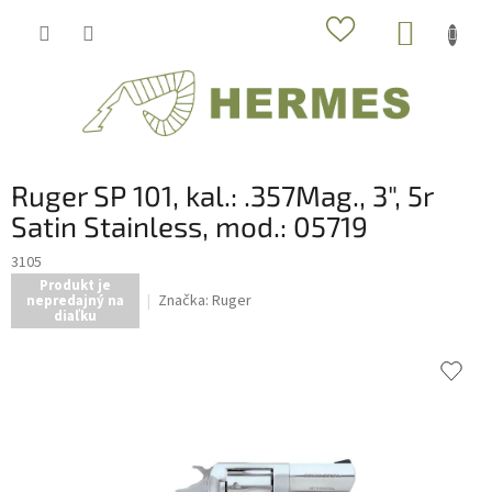
Prejsť
NÁKUP
na
obsah
KOŠÍK
Ruger SP 101, kal.: .357Mag., 3", 5r
Satin Stainless, mod.: 05719
3105
Produkt je
Značka:
Ruger
nepredajný na
diaľku