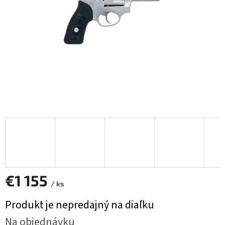
€1 155
/ ks
Jednotková
Produkt je nepredajný na diaľku
cena:
Na objednávku