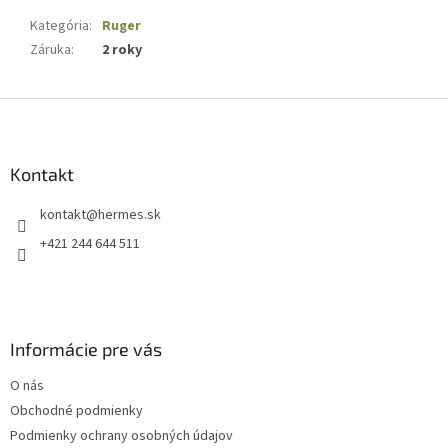
Kategória
:
Ruger
Záruka
:
2 roky
Z
á
p
ä
Kontakt
t
kontakt
@
hermes.sk
i
e
+421 244 644 511
Informácie pre vás
O nás
Obchodné podmienky
Podmienky ochrany osobných údajov