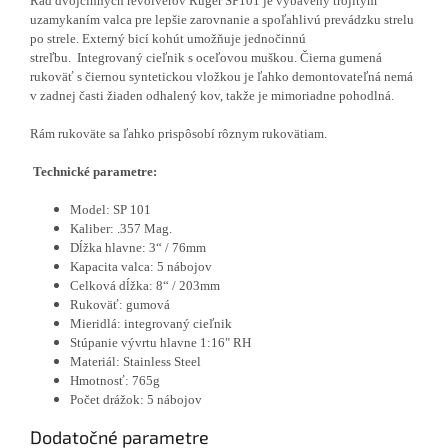
Rad dvojčinných revolverov Ruger SP101 je vybavený trojitým
uzamykaním valca pre lepšie zarovnanie a spoľahlivú prevádzku strelu
po strele.
Externý bicí kohút umožňuje jednočinnú
streľbu.
Integrovaný cieľnik s oceľovou muškou.
Čierna gumená
rukoväť s čiernou syntetickou vložkou je ľahko demontovateľná nemá
v zadnej časti žiaden odhalený kov, takže je mimoriadne pohodlná.
Rám rukoväte sa ľahko prispôsobí rôznym rukovätiam.
Technické parametre:
Model:
SP 101
Kaliber:
.357 Mag.
Dĺžka hlavne:
3“ / 76mm
Kapacita valca:
5 nábojov
Celková dĺžka:
8“ / 203mm
Rukoväť:
gumová
Mieridlá: i
ntegrovaný cieľnik
Stúpanie vývrtu hlavne
1:16" RH
Materiál:
Stainless Steel
Hmotnosť:
765g
Počet drážok:
5 nábojov
Dodatočné parametre