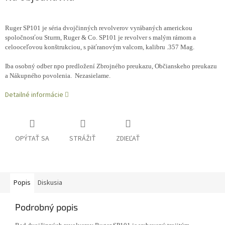
Ruger SP101 je séria dvojčinných revolverov vyrábaných americkou
spoločnosťou Sturm, Ruger & Co. SP101 je revolver s malým rámom a
celooceľovou konštrukciou, s päťranovým valcom, kalibru .357 Mag.
Iba osobný odber npo predložení Zbrojného preukazu, Občianskeho preukazu
a Nákupného povolenia. Nezasielame.
Detailné informácie
OPÝTAŤ SA
STRÁŽIŤ
ZDIEĽAŤ
Popis
Diskusia
Podrobný popis