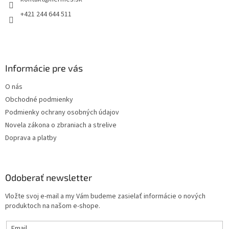
i
e
+421 244 644 511
Informácie pre vás
O nás
Obchodné podmienky
Podmienky ochrany osobných údajov
Novela zákona o zbraniach a strelive
Doprava a platby
Odoberať newsletter
Vložte svoj e-mail a my Vám budeme zasielať informácie o nových
produktoch na našom e-shope.
Email