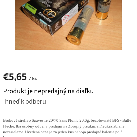
€5,65
/ ks
Jednotková
Produkt je nepredajný na diaľku
cena:
Ihneď k odberu
Brokové strelivo Sauvestre 20/70 Sans Plomb 20,6g. bezolovnaté BFS - Balle
Fleche. Iba osobný odber v predajni na Zbrojný preukaz a Preukaz zbrane,
nezasielame. Uvedená cena je za jeden kus náboja predajné balenia po 5