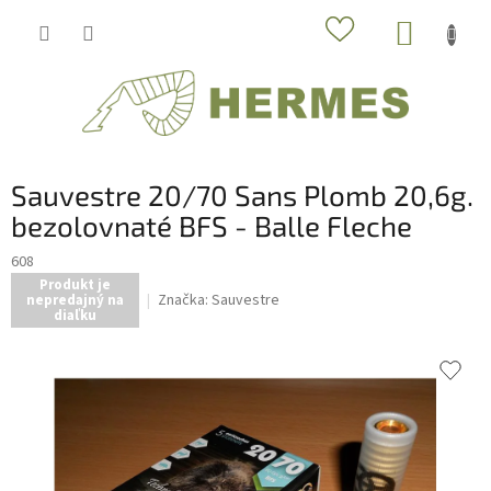
Prejsť
NÁKUP
na
obsah
KOŠÍK
Sauvestre 20/70 Sans Plomb 20,6g.
bezolovnaté BFS - Balle Fleche
608
Produkt je
Značka:
Sauvestre
nepredajný na
diaľku