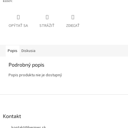
kusov.
OPÝTAŤ SA
STRÁŽIŤ
ZDIEĽAŤ
Popis
Diskusia
Podrobný popis
Popis produktu nie je dostupný
Z
á
p
ä
Kontakt
t
kontakt
@
hermes.sk