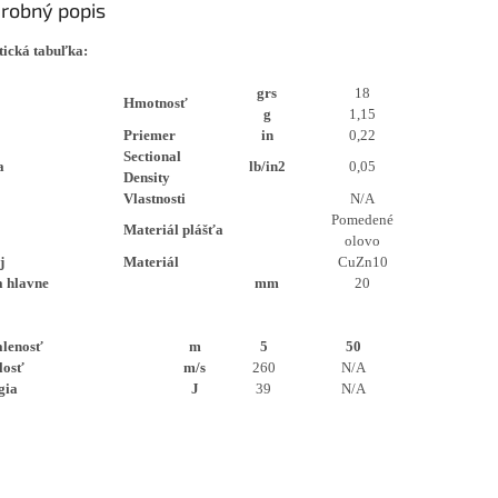
robný popis
tická tabuľka:
grs
18
Hmotnosť
g
1,15
Priemer
in
0,22
Sectional
a
lb/in2
0,05
Density
Vlastnosti
N/A
Pomedené
Materiál plášťa
olovo
j
Materiál
CuZn10
a hlavne
mm
20
alenosť
m
5
50
losť
m/s
260
N/A
gia
J
39
N/A