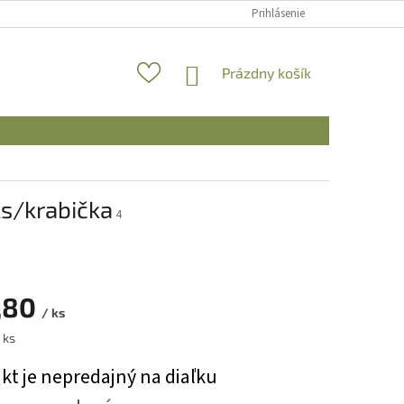
Prihlásenie
NÁKUPNÝ
Prázdny košík
KOŠÍK
0ks/krabička
4
,80
/ ks
ová
 ks
kt je nepredajný na diaľku