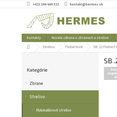
Prejsť
+421 244 644 511
kontakt@hermes.sk
na
obsah
Kontakty
Novela zákona o zbraniach a strelive
Domov
Strelivo
Flobertové
SB .22 Flobert 1
B
SB .
o
Preskočiť
č
Kategórie
kategórie
Pro
n
nepre
d
ý
Zbrane
p
a
n
Strelivo
e
l
Malokalibrové strelivo