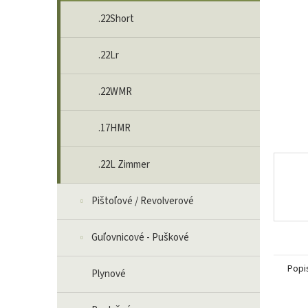
.22Short
.22Lr
.22WMR
.17HMR
.22L Zimmer
Pištoľové / Revolverové
Guľovnicové - Puškové
Popi
Plynové