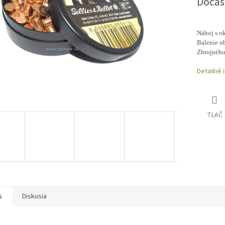
Dočas
Náboj s ok
Balenie ob
Zbrojného
Detailné 
TLAČ
s
Diskusia