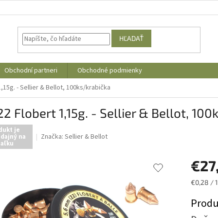
HĽADAŤ
Obchodní partneri
Obchodné podmienky
,15g. - Sellier & Bellot, 100ks/krabička
22 Flobert 1,15g. - Sellier & Bellot, 10
dukt je
Značka:
Sellier & Bellot
dajný na
iaľku
€27
Jednotk
€0,28 / 1
cena:
Produ