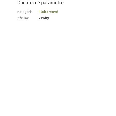
Dodatočné parametre
Kategória
:
Flobertové
Záruka
:
2 roky