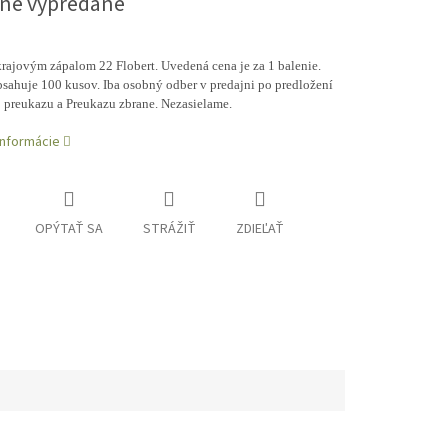
ne vypredané
rajovým zápalom 22 Flobert. Uvedená cena je za 1 balenie.
sahuje 100 kusov. Iba osobný odber v predajni po predložení
 preukazu a Preukazu zbrane. Nezasielame.
informácie
OPÝTAŤ SA
STRÁŽIŤ
ZDIEĽAŤ