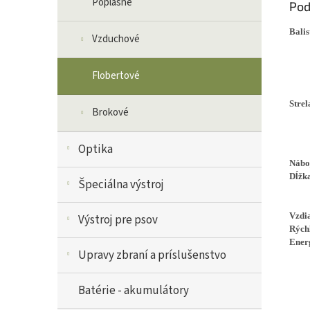
Poplašné
Pod
Balis
Vzduchové
Flobertové
Strel
Brokové
Optika
Nábo
Dĺžk
Špeciálna výstroj
Vzdi
Výstroj pre psov
Rých
Ener
Upravy zbraní a príslušenstvo
Batérie - akumulátory