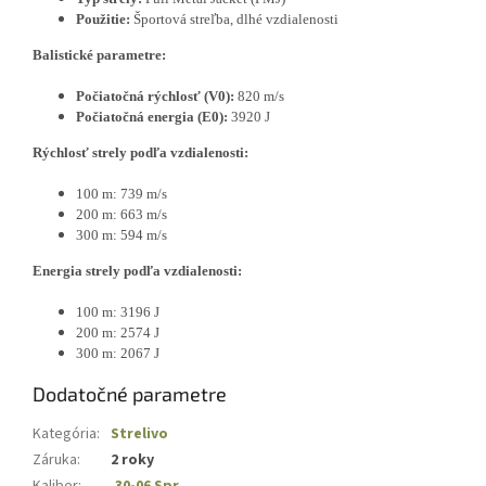
Použitie:
Športová streľba, dlhé vzdialenosti
Balistické parametre:
Počiatočná rýchlosť (V0):
820 m/s
Počiatočná energia (E0):
3920 J
Rýchlosť strely podľa vzdialenosti:
100 m: 739 m/s
200 m: 663 m/s
300 m: 594 m/s
Energia strely podľa vzdialenosti:
100 m: 3196 J
200 m: 2574 J
300 m: 2067 J
Dodatočné parametre
Kategória
:
Strelivo
Záruka
:
2 roky
Kaliber
:
.30-06 Spr.