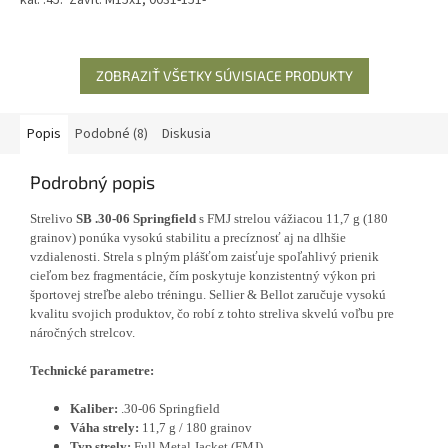
02 Iba osobný odber v predajni.
Na kúpu...
ZOBRAZIŤ VŠETKY SÚVISIACE PRODUKTY
Popis
Podobné (8)
Diskusia
Podrobný popis
Strelivo
SB .30-06 Springfield
s FMJ strelou vážiacou 11,7 g (180
grainov) ponúka vysokú stabilitu a precíznosť aj na dlhšie
vzdialenosti. Strela s plným plášťom zaisťuje spoľahlivý prienik
cieľom bez fragmentácie, čím poskytuje konzistentný výkon pri
športovej streľbe alebo tréningu. Sellier & Bellot zaručuje vysokú
kvalitu svojich produktov, čo robí z tohto streliva skvelú voľbu pre
náročných strelcov.
Technické parametre:
Kaliber:
.30-06 Springfield
Váha strely:
11,7 g / 180 grainov
Typ strely:
Full Metal Jacket (FMJ)