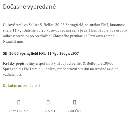
Dočasne vypredané
Guľové strelivo Sellier & Bellot .30-06 Springfield, so strelou FMJ, hmotnosť
strely 11,7g. Balenie po 20 kusov, uvedená cena je za 1 kus náboja. Iba osobný
odber v predajni po predložení Zbrojného preukazu a Preukazu zbrane.
Nezasielame.
SB .30-06 Springfield FMJ 11,7g / 180gr, 2957
Krátky popis:
Silný a spoľahlivý náboj od Sellier & Bellot pre .30-06
Springfield s FMJ strelou, ideálny pre športovú streľbu na stredné až dlhé
vzdialenosti.
Detailné informácie
OPÝTAŤ SA
STRÁŽIŤ
ZDIEĽAŤ