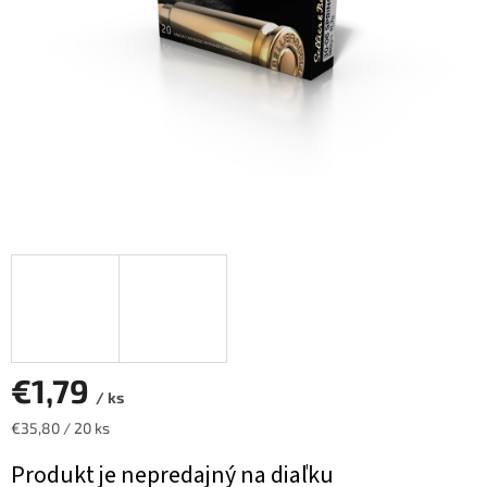
€1,79
/ ks
Jednotková
€35,80 / 20 ks
cena:
Produkt je nepredajný na diaľku