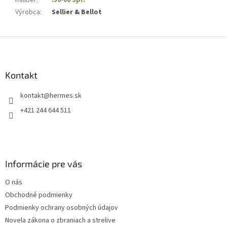
Výrobca
:
Sellier & Bellot
Z
á
p
ä
Kontakt
t
kontakt
@
hermes.sk
i
e
+421 244 644 511
Informácie pre vás
O nás
Obchodné podmienky
Podmienky ochrany osobných údajov
Novela zákona o zbraniach a strelive