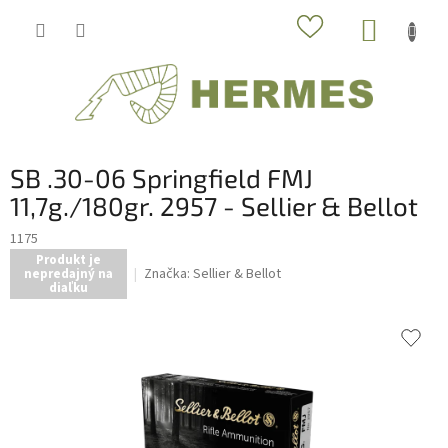
Prejsť
NÁKUP
na
obsah
KOŠÍK
SB .30-06 Springfield FMJ
11,7g./180gr. 2957 - Sellier & Bellot
1175
Produkt je
Značka:
Sellier & Bellot
nepredajný na
diaľku