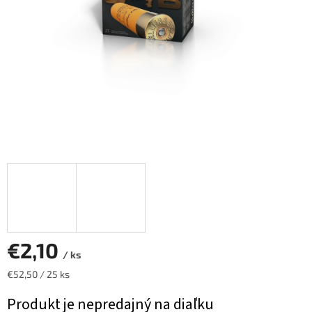
€2,10
/ ks
Jednotková
€52,50 / 25 ks
cena:
Produkt je nepredajný na diaľku