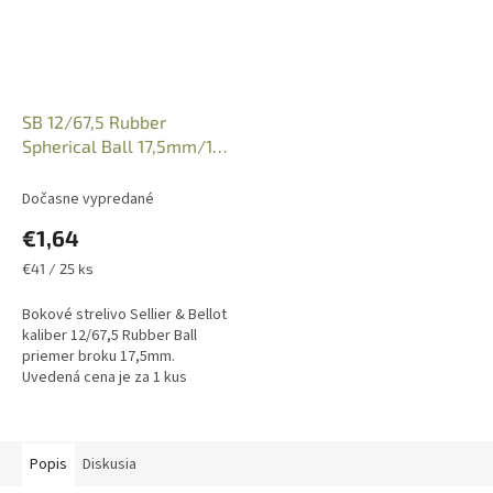
SB 12/67,5 Rubber
Spherical Ball 17,5mm/1ks
- Sellier & Bellot
Dočasne vypredané
€1,64
Jednotková
€41 / 25 ks
cena:
Bokové strelivo Sellier & Bellot
kaliber 12/67,5 Rubber Ball
priemer broku 17,5mm.
Uvedená cena je za 1 kus
náboja, predajné balenie po 25
kusov. Iba osobný odber v
predajni po...
Popis
Diskusia