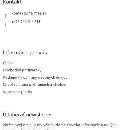
ä
Kontakt
t
kontakt
@
hermes.sk
i
e
+421 244 644 511
Informácie pre vás
O nás
Obchodné podmienky
Podmienky ochrany osobných údajov
Novela zákona o zbraniach a strelive
Doprava a platby
Odoberať newsletter
Vložte svoj e-mail a my Vám budeme zasielať informácie o nových