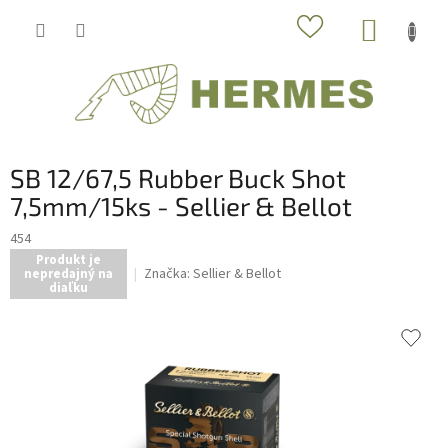
Prejsť
NÁKUP
na
obsah
KOŠÍK
SB 12/67,5 Rubber Buck Shot
7,5mm/15ks - Sellier & Bellot
454
Produkt je
Značka:
Sellier & Bellot
nepredajný na
diaľku