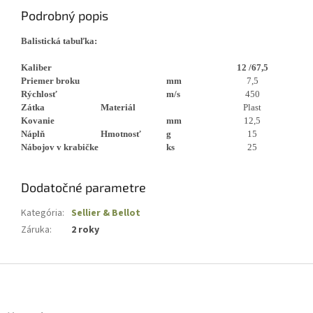
Podrobný popis
Balistická tabuľka:
Kaliber
12 /67,5
Priemer broku
mm
7,5
Rýchlosť
m/s
450
Zátka
Materiál
Plast
Kovanie
mm
12,5
Náplň
Hmotnosť
g
15
Nábojov v krabičke
ks
25
Dodatočné parametre
Kategória
:
Sellier & Bellot
Záruka
:
2 roky
Z
á
p