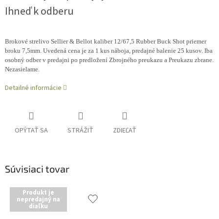
Ihneď k odberu
Brokové strelivo Sellier & Bellot kaliber 12/67,5 Rubber Buck Shot priemer
broku 7,5mm. Uvedená cena je za 1 kus náboja, predajné balenie 25 kusov.
Iba
osobný odber v predajni po predložení Zbrojného preukazu a Preukazu zbrane.
Nezasielame.
Detailné informácie
OPÝTAŤ SA
STRÁŽIŤ
ZDIEĽAŤ
Súvisiaci tovar
Produkt je
nepredajný na
diaľku