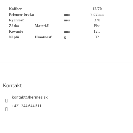
Kaliber
12/70
Priemer broku
mm
7,62mm
Rýchlosť
m/s
370
Zátka
Materiál
Plsť
Kovanie
mm
12,5
Náplň
Hmotnosť
g
32
Z
á
p
ä
Kontakt
t
kontakt
@
hermes.sk
i
e
+421 244 644 511