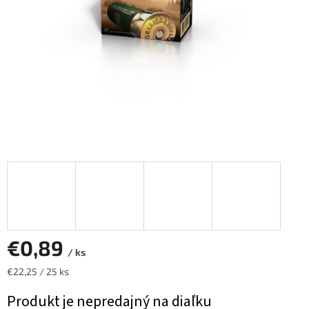
€0,89
/ ks
Jednotková
€22,25 / 25 ks
cena:
Produkt je nepredajný na diaľku