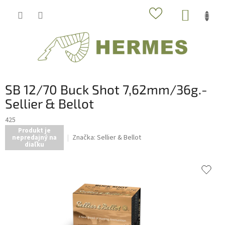
Prejsť
NÁKUP
na
obsah
KOŠÍK
SB 12/70 Buck Shot 7,62mm/36g.-
Sellier & Bellot
425
Produkt je
Značka:
Sellier & Bellot
nepredajný na
diaľku