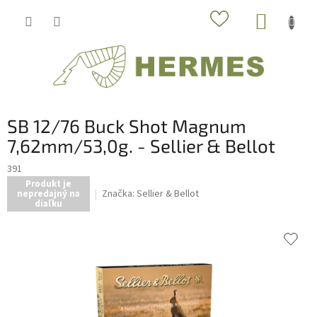
Prejsť
NÁKUP
na
obsah
KOŠÍK
SB 12/76 Buck Shot Magnum
7,62mm/53,0g. - Sellier & Bellot
391
Produkt je
Značka:
Sellier & Bellot
nepredajný na
diaľku