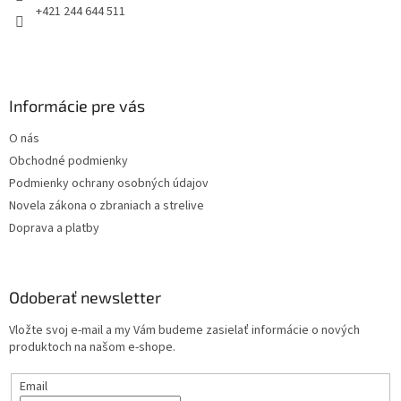
e
+421 244 644 511
Informácie pre vás
O nás
Obchodné podmienky
Podmienky ochrany osobných údajov
Novela zákona o zbraniach a strelive
Doprava a platby
Odoberať newsletter
Vložte svoj e-mail a my Vám budeme zasielať informácie o nových
produktoch na našom e-shope.
Email