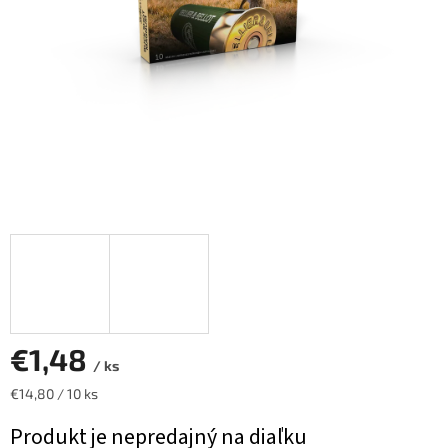
€1,48
/ ks
Jednotková
€14,80 / 10 ks
cena:
Produkt je nepredajný na diaľku