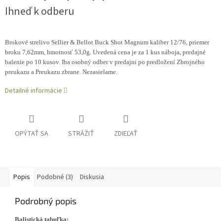
Ihneď k odberu
Brokové strelivo Sellier & Bellot Buck Shot Magnum kaliber 12/76, priemer
broku 7,62mm, hmotnosť 53,0g. Uvedená cena je za 1 kus náboja, predajné
balenie po 10 kusov.
Iba osobný odber v predajni po predložení Zbrojného
preukazu a Preukazu zbrane. Nezasielame.
Detailné informácie
OPÝTAŤ SA
STRÁŽIŤ
ZDIEĽAŤ
Popis
Podobné (3)
Diskusia
Podrobný popis
Balistická tabuľka: