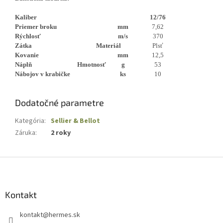
Kaliber
12/76
Priemer broku
mm
7,62
Rýchlosť
m/s
370
Zátka
Materiál
Plsť
Kovanie
mm
12,5
Náplň
Hmotnosť
g
53
Nábojov v krabičke
ks
10
Dodatočné parametre
Kategória
:
Sellier & Bellot
Záruka
:
2 roky
Z
á
p
ä
Kontakt
t
kontakt
@
hermes.sk
i