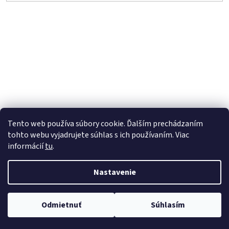
Tento web používa súbory cookie. Ďalším prechádzaním
tohto webu vyjadrujete súhlas s ich používaním. Viac
informácií
tu
.
Nastavenie
Vytvoril Shoptet
Odmietnuť
Súhlasím
Copyright 2026
Hermes.sk
. Všetky práva vyhradené.