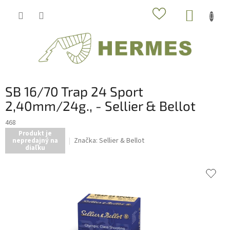
Prejsť
NÁKUP
na
obsah
KOŠÍK
SB 16/70 Trap 24 Sport
2,40mm/24g., - Sellier & Bellot
468
Produkt je
Značka:
Sellier & Bellot
nepredajný na
diaľku