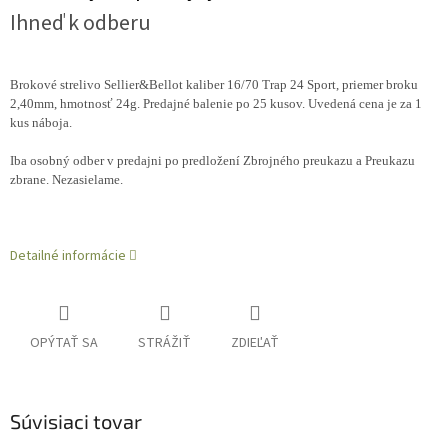
Ihneď k odberu
Brokové strelivo Sellier&Bellot kaliber 16/70 Trap 24 Sport, priemer broku
2,40mm, hmotnosť 24g. Predajné balenie po 25 kusov. Uvedená cena je za 1
kus náboja.
Iba osobný odber v predajni po predložení Zbrojného preukazu a Preukazu
zbrane. Nezasielame.
Detailné informácie
OPÝTAŤ SA
STRÁŽIŤ
ZDIEĽAŤ
Súvisiaci tovar