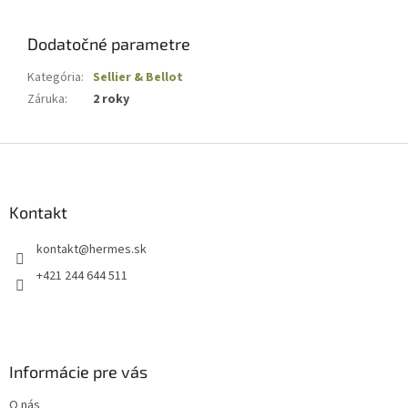
Dodatočné parametre
Kategória
:
Sellier & Bellot
Záruka
:
2 roky
Z
á
p
ä
Kontakt
t
kontakt
@
hermes.sk
i
e
+421 244 644 511
Informácie pre vás
O nás