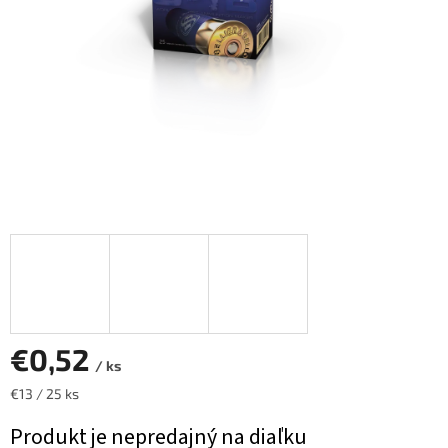
€0,52
/ ks
Jednotková
€13 / 25 ks
cena:
Produkt je nepredajný na diaľku