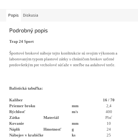
kusov. Iba osobný odber v...
Popis
Diskusia
Podrobný popis
Trap 24 Sport
Športové brokové náboje tejto konštrukcie sú svojim výkonom a
laborovaným typom plastové zátky s chráničom brokov určené
predovšetkým pre vrcholové súťaže v streľbe na asfaltové terče.
Balistická tabuľka:
Kaliber
16 / 70
Priemer broku
mm
2,4
Rýchlosť
m/s
400
Zátka
Materiál
Plsť
Kovanie
mm
10
Náplň
Hmotnosť
g
24
Nábojov v krabičke
ks
25