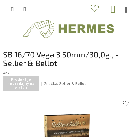
Prejsť
NÁKUP
na
obsah
KOŠÍK
SB 16/70 Vega 3,50mm/30,0g., -
Sellier & Bellot
467
Produkt je
Značka:
Sellier & Bellot
nepredajný na
diaľku