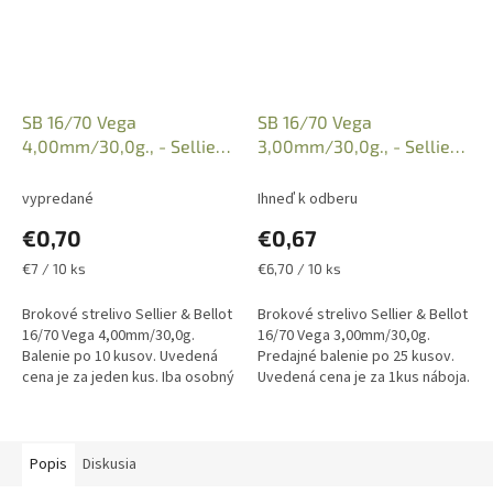
SB 16/70 Vega
SB 16/70 Vega
4,00mm/30,0g., - Sellier
3,00mm/30,0g., - Sellier
& Bellot
& Bellot
vypredané
Ihneď k odberu
€0,70
€0,67
Jednotková
Jednotková
€7 / 10 ks
€6,70 / 10 ks
cena:
cena:
Brokové strelivo Sellier & Bellot
Brokové strelivo Sellier & Bellot
16/70 Vega 4,00mm/30,0g.
16/70 Vega 3,00mm/30,0g.
Balenie po 10 kusov. Uvedená
Predajné balenie po 25 kusov.
cena je za jeden kus. Iba osobný
Uvedená cena je za 1kus náboja.
odber v predajni po predložení
Iba osobný odber v predajni po
Zbrojného preukazu a...
predložení Zbrojného...
Popis
Diskusia