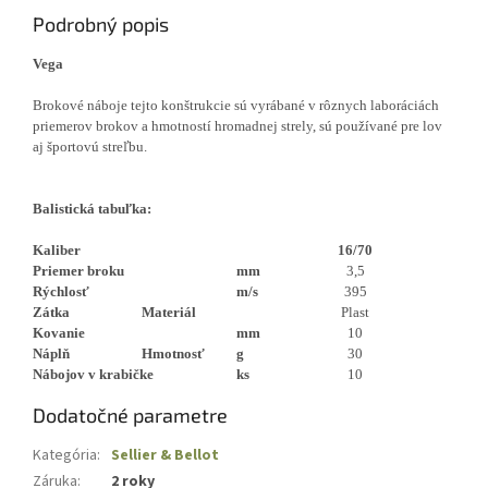
Podrobný popis
Vega
Brokové náboje tejto konštrukcie sú vyrábané v rôznych laboráciách
priemerov brokov a hmotností hromadnej strely, sú používané pre lov
aj športovú streľbu.
Balistická tabuľka:
Kaliber
16/70
Priemer broku
mm
3,5
Rýchlosť
m/s
395
Zátka
Materiál
Plast
Kovanie
mm
10
Náplň
Hmotnosť
g
30
Nábojov v krabičke
ks
10
Dodatočné parametre
Kategória
:
Sellier & Bellot
Záruka
:
2 roky