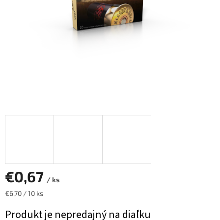
€0,67
/ ks
Jednotková
€6,70 / 10 ks
cena:
Produkt je nepredajný na diaľku