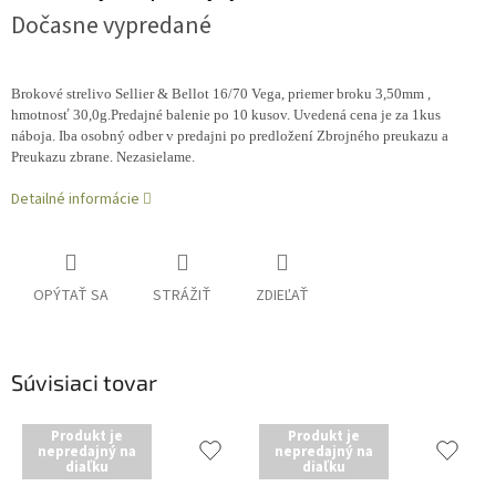
Dočasne vypredané
Brokové strelivo Sellier & Bellot 16/70 Vega, priemer broku 3,50mm ,
hmotnosť 30,0g.Predajné balenie po 10 kusov. Uvedená cena je za 1kus
náboja.
Iba osobný odber v predajni po predložení Zbrojného preukazu a
Preukazu zbrane. Nezasielame.
Detailné informácie
OPÝTAŤ SA
STRÁŽIŤ
ZDIEĽAŤ
Súvisiaci tovar
Produkt je
Produkt je
nepredajný na
nepredajný na
diaľku
diaľku