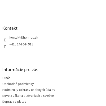
Z
á
p
ä
Kontakt
t
kontakt
@
hermes.sk
i
e
+421 244 644 511
Informácie pre vás
O nás
Obchodné podmienky
Podmienky ochrany osobných údajov
Novela zákona o zbraniach a strelive
Doprava a platby