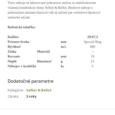
Tieto náboje sú laborované jednotnou strelou so stabilizátorom
vlastnej konštrukcie firmy Sellier & Bellot. Brokové náboje s
jednotnými strelami rôznych váh sú určené pre vrcholové športové
strelecké súťaže.
Balistická tabuľka:
Kaliber
20/67,5
Priemer broku
mm
Special Slug
Rýchlosť
m/s
490
Zátka
Materiál
--
Kovanie
mm
10
Náplň
Hmotnosť
g
21
Nábojov v krabičke
ks
5
Dodatočné parametre
Kategória
:
Sellier & Bellot
Záruka
:
2 roky
Z