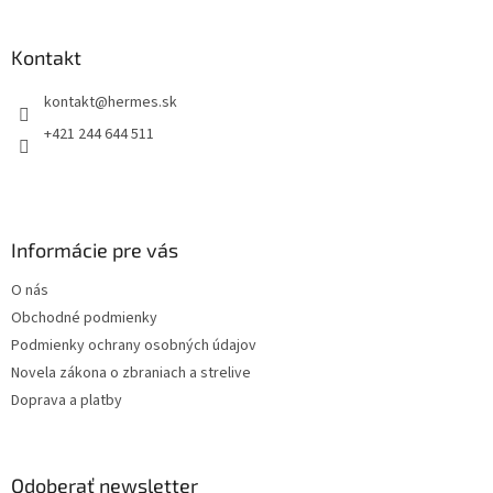
á
p
ä
Kontakt
t
kontakt
@
hermes.sk
i
e
+421 244 644 511
Informácie pre vás
O nás
Obchodné podmienky
Podmienky ochrany osobných údajov
Novela zákona o zbraniach a strelive
Doprava a platby
Odoberať newsletter