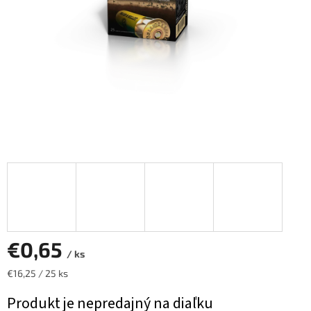
€0,65
/ ks
Jednotková
€16,25 / 25 ks
cena:
Produkt je nepredajný na diaľku