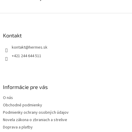
Z
á
p
ä
Kontakt
t
kontakt
@
hermes.sk
i
e
+421 244 644 511
Informácie pre vás
O nás
Obchodné podmienky
Podmienky ochrany osobných údajov
Novela zákona o zbraniach a strelive
Doprava a platby