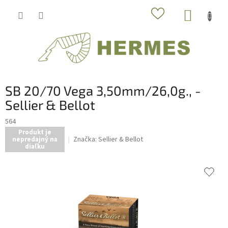
Prejsť
NÁKUP
na
obsah
KOŠÍK
SB 20/70 Vega 3,50mm/26,0g., -
Sellier & Bellot
564
Produkt je
Značka:
Sellier & Bellot
nepredajný na
diaľku