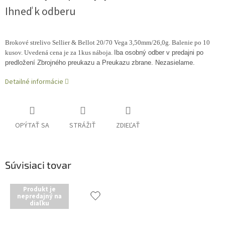
Ihneď k odberu
Brokové strelivo Sellier & Bellot 20/70 Vega 3,50mm/26,0g. Balenie po 10
kusov. Uvedená cena je za 1kus náboja.
Iba osobný odber v predajni po
predložení Zbrojného preukazu a Preukazu zbrane. Nezasielame.
Detailné informácie
OPÝTAŤ SA
STRÁŽIŤ
ZDIEĽAŤ
Súvisiaci tovar
Produkt je
nepredajný na
diaľku