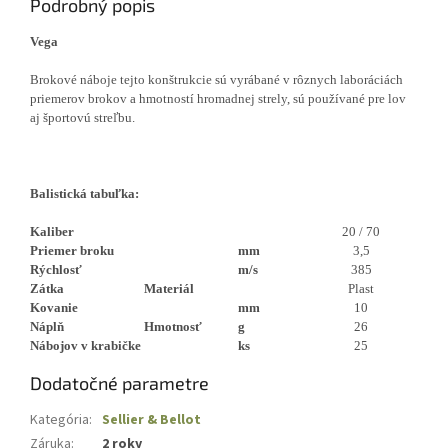
Podrobný popis
Vega
Brokové náboje tejto konštrukcie sú vyrábané v rôznych laboráciách
priemerov brokov a hmotností hromadnej strely, sú používané pre lov
aj športovú streľbu.
Balistická tabuľka:
Kaliber
20 / 70
Priemer broku
mm
3,5
Rýchlosť
m/s
385
Zátka
Materiál
Plast
Kovanie
mm
10
Náplň
Hmotnosť
g
26
Nábojov v krabičke
ks
25
Dodatočné parametre
Kategória
:
Sellier & Bellot
Záruka
:
2 roky