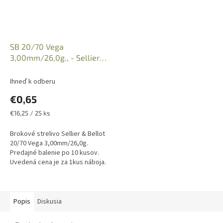
SB 20/70 Vega
3,00mm/26,0g., - Sellier
& Bellot
Ihneď k odberu
€0,65
Jednotková
€16,25 / 25 ks
cena:
Brokové strelivo Sellier & Bellot
20/70 Vega 3,00mm/26,0g.
Predajné balenie po 10 kusov.
Uvedená cena je za 1kus náboja.
Iba osobný odber v predajni po
predložení Zbrojného...
Popis
Diskusia