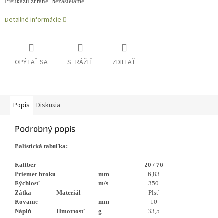
Preukazu zbrane. Nezasielame.
Detailné informácie
OPÝTAŤ SA
STRÁŽIŤ
ZDIEĽAŤ
Popis
Diskusia
Podrobný popis
Balistická tabuľka:
Kaliber
20 / 76
Priemer broku
mm
6,83
Rýchlosť
m/s
350
Zátka
Materiál
Plsť
Kovanie
mm
10
Náplň
Hmotnosť
g
33,5