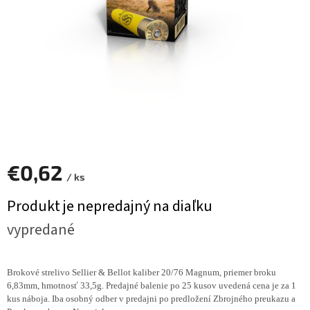
€0,62
/ ks
Jednotková
Produkt je nepredajný na diaľku
cena:
vypredané
Brokové strelivo Sellier & Bellot kaliber 20/76 Magnum, priemer broku
6,83mm, hmotnosť 33,5g. Predajné balenie po 25 kusov uvedená cena je za 1
kus náboja. Iba osobný odber v predajni po predložení Zbrojného preukazu a