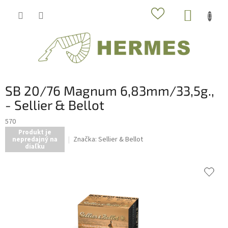
Prejsť
NÁKUP
na
obsah
KOŠÍK
SB 20/76 Magnum 6,83mm/33,5g.,
- Sellier & Bellot
570
Produkt je
Značka:
Sellier & Bellot
nepredajný na
diaľku