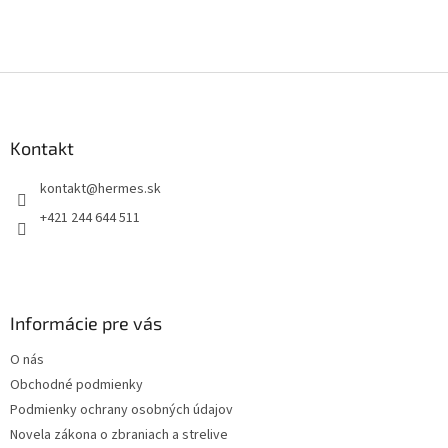
Z
á
p
ä
Kontakt
t
kontakt
@
hermes.sk
i
e
+421 244 644 511
Informácie pre vás
O nás
Obchodné podmienky
Podmienky ochrany osobných údajov
Novela zákona o zbraniach a strelive