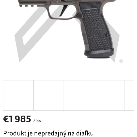
€1 985
/ ks
Jednotková
Produkt je nepredajný na diaľku
cena: