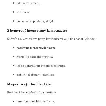
odolná voči oteru,
atraktívna,
prémiová na pohľad aj dotyk.
2-komorový integrovaný kompenzátor
Súčasťou záveru sú dva porty, ktoré odčerpávajú tlak nahor. Výhody:
podstatne menší zdvih hlavne
,
rýchlejšie následné výstrely,
lepšia kontrola pri dynamickej streľbe,
stabilnejší obraz v kolimátore.
Magwell – rýchlosť je základ
Rozšírená šachta zásobníka umožňuje:
intuitívne a rýchle prebíjanie,