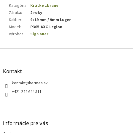
Kategória
:
Krátke zbrane
Záruka
:
2 roky
Kaliber
:
9x19 mm / 9mm Luger
Model
:
P365-AXG Legion
Výrobca
:
Sig Sauer
Z
á
p
ä
Kontakt
t
kontakt
@
hermes.sk
i
e
+421 244 644 511
Informácie pre vás