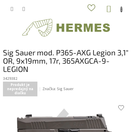
Prejsť
NÁKUP
na
obsah
KOŠÍK
Sig Sauer mod. P365-AXG Legion 3,1"
OR, 9x19mm, 17r, 365AXGCA-9-
LEGION
3429382
Produkt je
Značka:
Sig Sauer
nepredajný na
diaľku