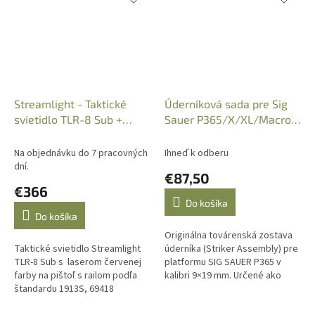
Streamlight - Taktické
Úderníková sada pre Sig
svietidlo TLR-8 Sub +
Sauer P365/X/XL/Macro,
laser Red, 1913S, 69418
Kompletná zostava
Na objednávku do 7 pracovných
Ihneď k odberu
dní.
€87,50
€366
Do košíka
Do košíka
Originálna továrenská zostava
Taktické svietidlo Streamlight
úderníka (Striker Assembly) pre
TLR-8 Sub s laserom červenej
platformu SIG SAUER P365 v
farby na pištoľ s railom podľa
kalibri 9×19 mm. Určené ako
štandardu 1913S, 69418
náhradný diel pre zachovanie
spoľahlivej funkcie zbrane –...