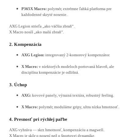
P365X Macro:
polymér, extrémne ľahká platforma pre
každodenné skryté nosenie.
AXG Legion strieľa „ako väčšia zbraň“.
X Macro nosíš „ako malú zbraň“.
2. Kompenzácia
AXG Legion:
integrovaný 2-komorový kompenzátor.
X Macro:
v niektorých modeloch portovaná hlaveň, ale
disciplína kompenzácie je odlišná.
3. Úchop
AXG:
kovové panely, výrazná textúra, robustný feeling.
X Macro:
polymér, modulárne gripy, ultra nízka hmotnosť.
4. Presnosť pri rýchlej paľbe
AXG vyhráva — skrz hmotnosť, kompenzáciu a magwell.
X Macro je skôr o nosení než o športovej dynamike.