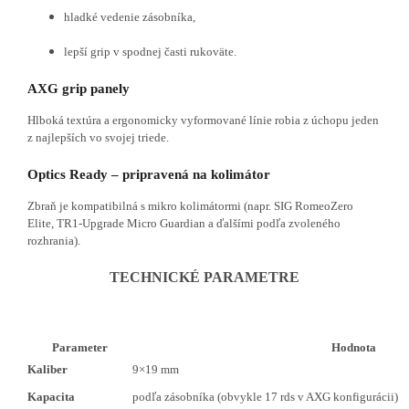
hladké vedenie zásobníka,
lepší grip v spodnej časti rukoväte.
AXG grip panely
Hlboká textúra a ergonomicky vyformované línie robia z úchopu jeden
z najlepších vo svojej triede.
Optics Ready – pripravená na kolimátor
Zbraň je kompatibilná s mikro kolimátormi (napr. SIG RomeoZero
Elite, TR1-Upgrade Micro Guardian a ďalšími podľa zvoleného
rozhrania).
TECHNICKÉ PARAMETRE
Parameter
Hodnota
Kaliber
9×19 mm
Kapacita
podľa zásobníka (obvykle 17 rds v AXG konfigurácii)