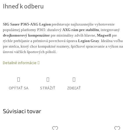
Ihneď k odberu
SIG Sauer P365-AXG Legion
predstavuje najluxusnejšie vyhotovenie
populárnej platformy P365: duralový
AXG rám pre stabilitu
, integrovaný
dvojkomorový kompenzátor
pre minimálny zdvih hlavne,
Magwell
pre
rýchle prebíjanie a prémiová povrchová úprava
Legion Gray
. Ideálna voľba
pre strelca, ktorý chce kompaktné rozmery, špičkové spracovanie a výkon na
úrovni väčších športových pištolí.
Detailné informácie
OPÝTAŤ SA
STRÁŽIŤ
ZDIEĽAŤ
Súvisiaci tovar