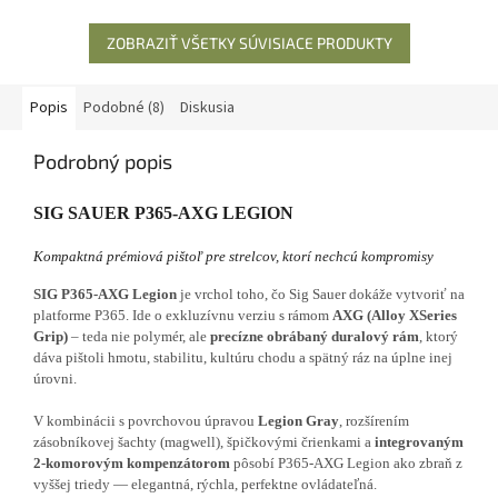
ZOBRAZIŤ VŠETKY SÚVISIACE PRODUKTY
Popis
Podobné (8)
Diskusia
Podrobný popis
SIG SAUER P365-AXG LEGION
Kompaktná prémiová pištoľ pre strelcov, ktorí nechcú kompromisy
SIG P365-AXG Legion
je vrchol toho, čo Sig Sauer dokáže vytvoriť na
platforme P365. Ide o exkluzívnu verziu s rámom
AXG (Alloy XSeries
Grip)
– teda nie polymér, ale
precízne obrábaný duralový rám
, ktorý
dáva pištoli hmotu, stabilitu, kultúru chodu a spätný ráz na úplne inej
úrovni.
V kombinácii s povrchovou úpravou
Legion Gray
, rozšírením
zásobníkovej šachty (magwell), špičkovými črienkami a
integrovaným
2-komorovým kompenzátorom
pôsobí P365-AXG Legion ako zbraň z
vyššej triedy — elegantná, rýchla, perfektne ovládateľná.