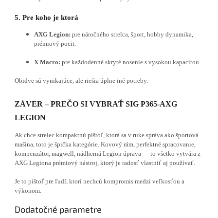
5. Pre koho je ktorá
AXG Legion:
pre náročného strelca, šport, hobby dynamika,
prémiový pocit.
X Macro:
pre každodenné skryté nosenie s vysokou kapacitou.
Obidve sú vynikajúce, ale riešia úplne iné potreby.
ZÁVER – PREČO SI VYBRAŤ SIG P365-AXG
LEGION
Ak chce strelec kompaktnú pištoľ, ktorá sa v ruke správa ako športová
mašina, toto je špička kategórie. Kovový rám, perfektné spracovanie,
kompenzátor, magwell, nádherná Legion úprava — to všetko vytvára z
AXG Legiona prémiový nástroj, ktorý je radosť vlastniť aj používať.
Je to pištoľ pre ľudí, ktorí nechcú kompromis medzi veľkosťou a
výkonom.
Dodatočné parametre