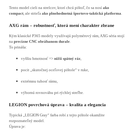
Tento model cieli na strelcov, ktorí chcú pištoľ, čo sa nosí
ako
compact
, ale strieľa
ako plnohodnotná športovo-taktická platforma
.
AXG rám – robustnosť, ktorá mení charakter zbrane
Kým klasické P365 modely využívajú polymérový rám, AXG séria stojí
na
precízne CNC obrábanom durale
.
To prináša:
vyššiu hmotnosť =>
nižší spätný ráz
,
pocit „skutočnej oceľovej pištole“ v ruke,
extrémnu tuhosť rámu,
výbornú rovnováhu pri rýchlej streľbe.
LEGION povrchová úprava – kvalita a elegancia
Typická „LEGION Gray“ farba robí z tejto pištole okamžite
rozpoznateľný model.
Úprava je: