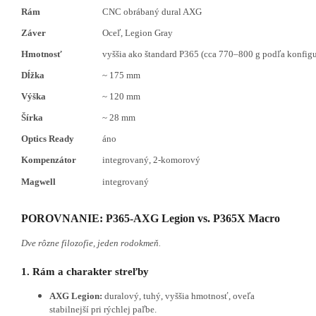
Rám
CNC obrábaný dural AXG
Záver
Oceľ, Legion Gray
Hmotnosť
vyššia ako štandard P365 (cca 770–800 g podľa konfigu
Dĺžka
~ 175 mm
Výška
~ 120 mm
Šírka
~ 28 mm
Optics Ready
áno
Kompenzátor
integrovaný, 2-komorový
Magwell
integrovaný
POROVNANIE: P365-AXG Legion vs. P365X Macro
Dve rôzne filozofie, jeden rodokmeň.
1. Rám a charakter streľby
AXG Legion:
duralový, tuhý, vyššia hmotnosť, oveľa
stabilnejší pri rýchlej paľbe.