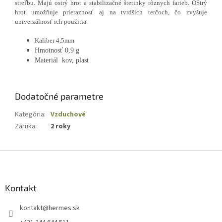
streľbu. M
ajú ostrý hrot a stabilizačné štetinky rôznych farieb. OStrý
hrot umožňuje prieraznosť aj na tvrdších terčoch, čo zvyšuje
univerzálnosť ich použitia.
Kaliber 4,5mm
Hmotnosť 0,9 g
Materiál kov, plast
Dodatočné parametre
Kategória
:
Vzduchové
Záruka
:
2 roky
Z
á
p
ä
Kontakt
t
kontakt
@
hermes.sk
i
e