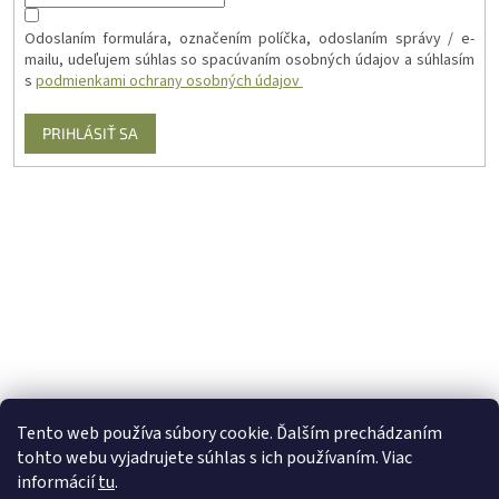
Odoslaním formulára, označením políčka, odoslaním správy / e-
mailu, udeľujem súhlas so spacúvaním osobných údajov a súhlasím
s
podmienkami ochrany osobných údajov
PRIHLÁSIŤ SA
Tento web používa súbory cookie. Ďalším prechádzaním
tohto webu vyjadrujete súhlas s ich používaním. Viac
informácií
tu
.