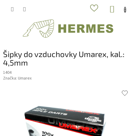
Prejsť
NÁKUP
na
obsah
KOŠÍK
Šipky do vzduchovky Umarex, kal.:
4,5mm
1404
Značka:
Umarex