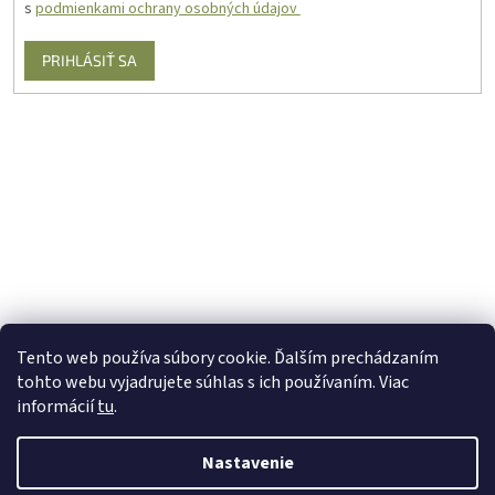
s
podmienkami ochrany osobných údajov
PRIHLÁSIŤ SA
Tento web používa súbory cookie. Ďalším prechádzaním
tohto webu vyjadrujete súhlas s ich používaním. Viac
informácií
tu
.
Nastavenie
Vytvoril Shoptet