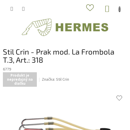
Prejsť
NÁKUP
na
obsah
KOŠÍK
Stil Crin - Prak mod. La Frombola
T.3, Art.: 318
6779
Produkt je
Značka:
Stil Crin
nepredajný na
diaľku