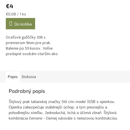
€4
Jednotková
€0,08 / 1 ks
cena:
Do košíka
Oceľové guľôčky 308 s
priemerom 9mm pre prak.
Balenie po 50 kusov. Voľne
predajné osobám starším ako
18 rokov. Svojou záväznou
objednávkou zároveň
prehlasujete vek nad 18...
Popis
Diskusia
Podrobný popis
Štýlový prak talianskej značky Stil crin model 315B s opierkou.
Opierka zabezpečuje stabilnejší úchop, a tým presnejšiu a
pohodlnejšiu streľbu. Jednoduchá, tichá a účinná zbraň. Štýlová
kombinácia červeno - čiernej rukoväte s nerezovou konštrukciou.