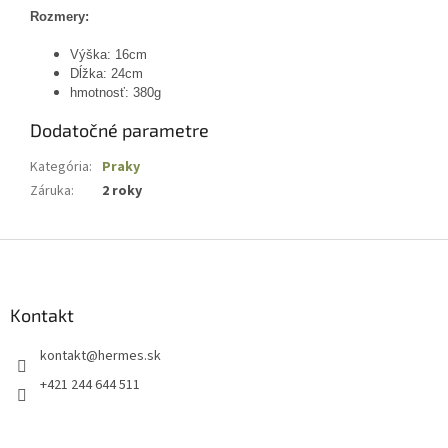
Rozmery:
Výška: 16cm
Dĺžka: 24cm
hmotnosť: 380g
Dodatočné parametre
Kategória
:
Praky
Záruka
:
2 roky
Z
á
p
ä
Kontakt
t
kontakt
@
hermes.sk
i
e
+421 244 644 511