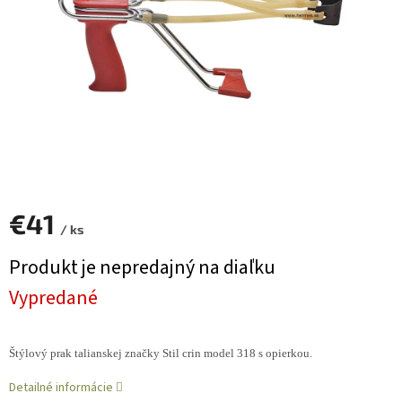
€41
/ ks
Jednotková
Produkt je nepredajný na diaľku
cena:
Vypredané
Štýlový prak talianskej značky Stil crin model 318 s opierkou.
Detailné informácie