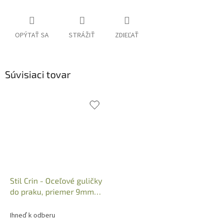
OPÝTAŤ SA
STRÁŽIŤ
ZDIEĽAŤ
Súvisiaci tovar
Stil Crin - Oceľové guličky
do praku, priemer 9mm
(50ks), Art.: 308
Ihneď k odberu