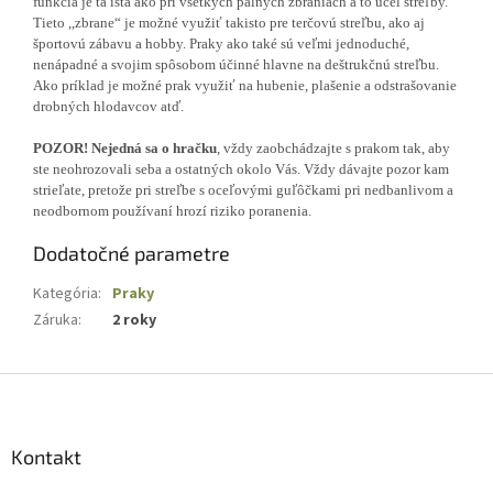
funkcia je tá istá ako pri všetkých palných zbraniach a to účel streľby.
Tieto ,,zbrane“ je možné využiť takisto pre terčovú streľbu, ako aj
športovú zábavu a hobby. Praky ako také sú veľmi jednoduché,
nenápadné a svojim spôsobom účinné hlavne na deštrukčnú streľbu.
Ako príklad je možné prak využiť na hubenie, plašenie a odstrašovanie
drobných hlodavcov atď.
POZOR! Nejedná sa o hračku
, vždy zaobchádzajte s prakom tak, aby
ste neohrozovali seba a ostatných okolo Vás. Vždy dávajte pozor kam
strieľate, pretože pri streľbe s oceľovými guľôčkami pri nedbanlivom a
neodbornom používaní hrozí riziko poranenia.
Dodatočné parametre
Kategória
:
Praky
Záruka
:
2 roky
Z
á
p
ä
Kontakt
t