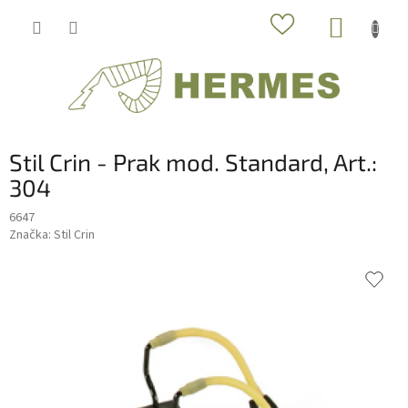
Prejsť
NÁKUP
na
obsah
KOŠÍK
Stil Crin - Prak mod. Standard, Art.:
304
6647
Značka:
Stil Crin