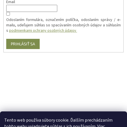
Email
Odoslaním formulára, označením políčka, odoslaním správy / e-
mailu, udeľujem súhlas so spacúvaním osobných údajov a súhlasím
s
podmienkami ochrany osobných údajov
PRIHLÁSIŤ SA
Tento web používa súbory cookie. Ďalším prechádzaním
tohto webu vyjadrujete súhlas s ich používaním. Viac