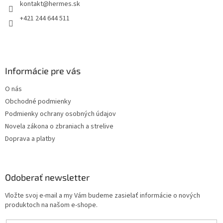
kontakt
@
hermes.sk
i
e
+421 244 644 511
Informácie pre vás
O nás
Obchodné podmienky
Podmienky ochrany osobných údajov
Novela zákona o zbraniach a strelive
Doprava a platby
Odoberať newsletter
Vložte svoj e-mail a my Vám budeme zasielať informácie o nových
produktoch na našom e-shope.