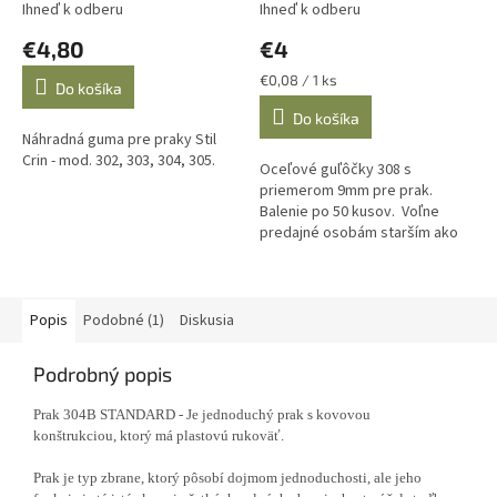
306
Ihneď k odberu
Ihneď k odberu
€4,80
€4
Jednotková
€0,08 / 1 ks
Do košíka
cena:
Do košíka
Náhradná guma pre praky Stil
Crin - mod. 302, 303, 304, 305.
Oceľové guľôčky 308 s
priemerom 9mm pre prak.
Balenie po 50 kusov. Voľne
predajné osobám starším ako
18 rokov. Svojou záväznou
objednávkou zároveň
prehlasujete vek nad 18...
Popis
Podobné (1)
Diskusia
Podrobný popis
P
rak 304B STANDARD -
Je jednoduchý prak s kovovou
konštrukciou, ktorý má plastovú rukoväť.
Prak je typ zbrane, ktorý pôsobí dojmom jednoduchosti, ale jeho