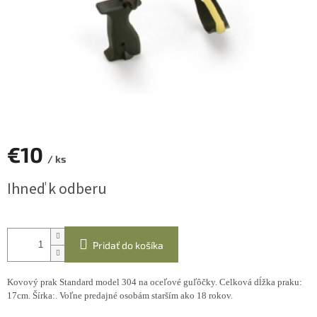
€10
/ ks
Jednotková
Ihneď k odberu
cena:
Pridať do košíka
Kovový prak Standard model 304 na oceľové guľôčky. Celková dĺžka praku:
17cm. Šírka:. Voľne predajné osobám starším ako 18 rokov.