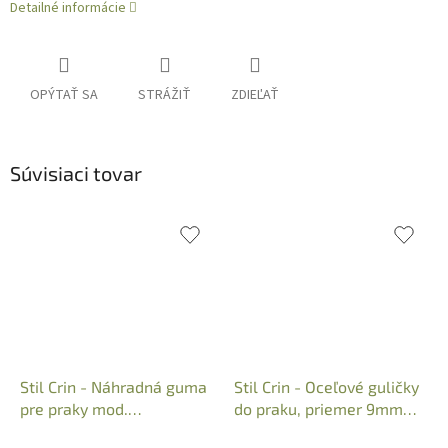
Detailné informácie
OPÝTAŤ SA
STRÁŽIŤ
ZDIEĽAŤ
Súvisiaci tovar
Stil Crin - Náhradná guma
Stil Crin - Oceľové guličky
pre praky mod.
do praku, priemer 9mm
302/303/304/305, Art.:
(50ks), Art.: 308