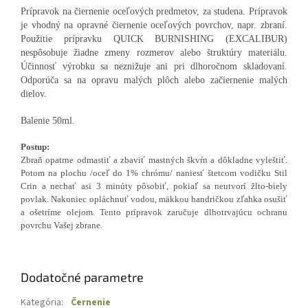
Prípravok na čiernenie oceľových predmetov, za studena. Prípravok
je vhodný na opravné čiernenie oceľových povrchov, napr. zbraní.
Použitie prípravku QUICK BURNISHING (EXCALIBUR)
nespôsobuje žiadne zmeny rozmerov alebo štruktúry materiálu.
Účinnosť výrobku sa neznižuje ani pri dlhoročnom skladovaní.
Odporúča sa na opravu malých plôch alebo začiernenie malých
dielov.
Balenie 50ml.
Postup:
Zbraň opatrne odmastiť a zbaviť mastných škvŕn a dôkladne vyleštiť.
Potom na plochu /oceľ do 1% chrómu/ naniesť štetcom vodičku Stil
Crin a nechať asi 3 minúty pôsobiť, pokiaľ sa neutvorí žlto-biely
povlak. Nakoniec opláchnuť vodou, mäkkou handričkou zľahka osušiť
a ošetríme olejom. Tento prípravok zaručuje dlhotrvajúcu ochranu
povrchu Vašej zbrane.
Dodatočné parametre
Kategória
:
Černenie