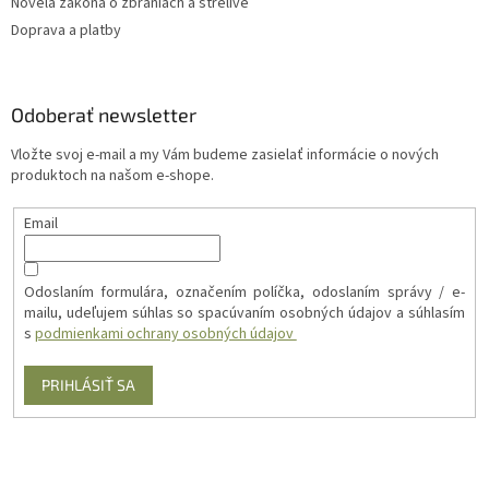
Novela zákona o zbraniach a strelive
Doprava a platby
Odoberať newsletter
Vložte svoj e-mail a my Vám budeme zasielať informácie o nových
produktoch na našom e-shope.
Email
Odoslaním formulára, označením políčka, odoslaním správy / e-
mailu, udeľujem súhlas so spacúvaním osobných údajov a súhlasím
s
podmienkami ochrany osobných údajov
PRIHLÁSIŤ SA