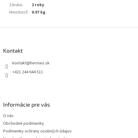
Záruka
:
2 roky
Hmotnosť
:
0.07 kg
Z
á
p
ä
Kontakt
t
kontakt
@
hermes.sk
i
e
+421 244 644 511
Informácie pre vás
O nás
Obchodné podmienky
Podmienky ochrany osobných údajov