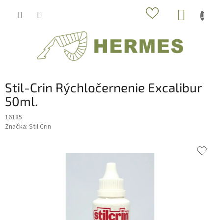
Prejsť
NÁKUP
na
obsah
KOŠÍK
Stil-Crin Rýchločernenie Excalibur
50ml.
16185
Značka:
Stil Crin