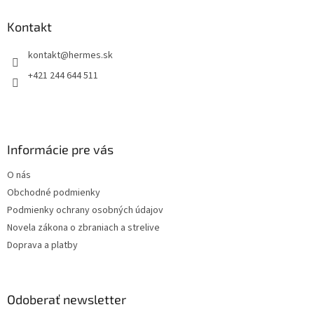
p
ä
Kontakt
t
kontakt
@
hermes.sk
i
e
+421 244 644 511
Informácie pre vás
O nás
Obchodné podmienky
Podmienky ochrany osobných údajov
Novela zákona o zbraniach a strelive
Doprava a platby
Odoberať newsletter