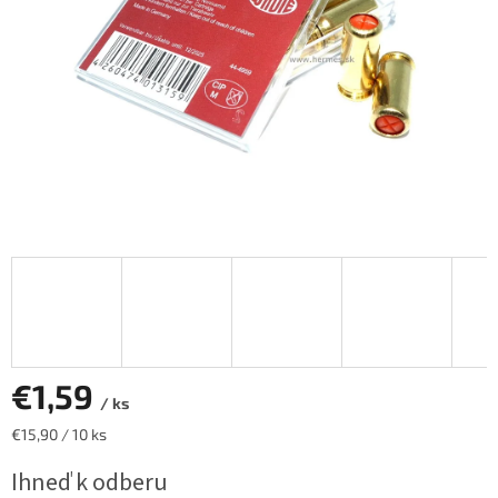
€1,59
/ ks
Jednotková
€15,90 / 10 ks
cena:
Ihneď k odberu