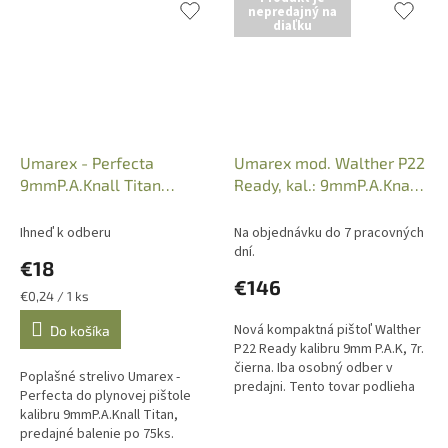
nepredajný na
diaľku
Umarex - Perfecta
Umarex mod. Walther P22
9mmP.A.Knall Titan
Ready, kal.: 9mmP.A.Knall,
(75ks/krabička), Art.:
7r., Black
4.1323
Ihneď k odberu
Na objednávku do 7 pracovných
dní.
€18
€146
Jednotková
€0,24 / 1 ks
cena:
Nová kompaktná pištoľ Walther
Do košíka
P22 Ready kalibru 9mm P.A.K, 7r.
čierna. Iba osobný odber v
Poplašné strelivo Umarex -
predajni. Tento tovar podlieha
Perfecta do plynovej pištole
povoleniu na nákup a evidencii
kalibru 9mmP.A.Knall Titan,
na príslušnom oddelení...
predajné balenie po 75ks.