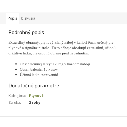
Uvedená cena je za balenie 75
kusov. Voľne predajné osobám
starším...
Popis
Diskusia
Podrobný popis
Extra silný obranný, plynový, slzný náboj v kalibri 9mm, určený pre
plynové a signálne pištole.
Tieto náboje obsahujú extra silnú, účinnú
dráždivú látku, pre osobnú obranu pred napadnutím.
O
bsah účinnej látky: 120mg v každom náboji.
Obsah balenia: 10 kusov.
Účinná látka: nonivamid.
Dodatočné parametre
Kategória
:
Plynové
Záruka
:
2 roky
Z
á