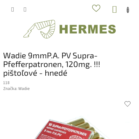
Prejsť
NÁKUP
na
obsah
KOŠÍK
Wadie 9mmP.A. PV Supra-
Pfefferpatronen, 120mg. !!!
pištoľové - hnedé
118
Značka:
Wadie