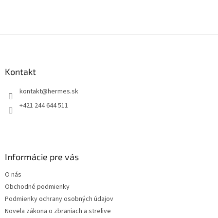
Z
á
p
ä
Kontakt
t
kontakt
@
hermes.sk
i
e
+421 244 644 511
Informácie pre vás
O nás
Obchodné podmienky
Podmienky ochrany osobných údajov
Novela zákona o zbraniach a strelive