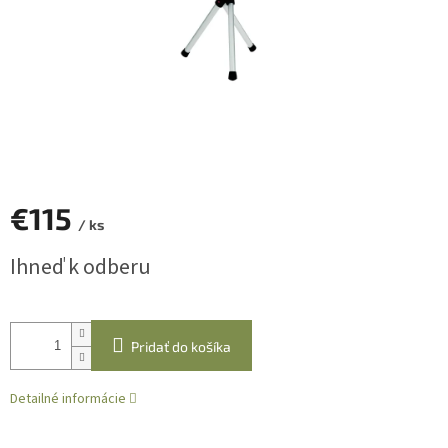
€115
/ ks
Jednotková
Ihneď k odberu
cena:
Pridať do košíka
Detailné informácie