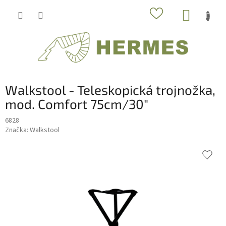
Prejsť
NÁKUP
na
obsah
KOŠÍK
Walkstool - Teleskopická trojnožka,
mod. Comfort 75cm/30"
6828
Značka:
Walkstool