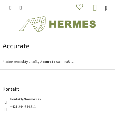
Prejsť
NÁKUP
na
obsah
KOŠÍK
Accurate
Žiadne produkty značky
Accurate
sa nenašli...
Z
á
p
ä
Kontakt
t
kontakt
@
hermes.sk
i
e
+421 244 644 511