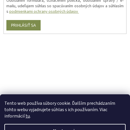
Odoslaním formulára, označením políčka, odoslaním správy / e-
mailu, udeľujem súhlas so spacúvaním osobných údajov a súhlasím
s
podmienkami ochrany osobných údajov
PRIHLÁSIŤ SA
Tento web používa súbory cookie. Ďalším prechádzaním
tohto webu vyjadrujete súhlas s ich používaním. Viac
informácií
tu
.