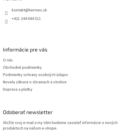
c
t
i
kontakt
@
hermes.sk
i
e
p
e
+421 244 644 511
r
v
k
y
v
Informácie pre vás
ý
p
O nás
i
s
Obchodné podmienky
u
Podmienky ochrany osobných údajov
Novela zákona o zbraniach a strelive
Doprava a platby
Odoberať newsletter
Vložte svoj e-mail a my Vám budeme zasielať informácie o nových
produktoch na našom e-shope.