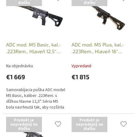
diaľku
diaľku
p
e
i
p
s
r
p
o
r
d
o
u
d
k
ADC mod. M5 Basic, kal.:
ADC mod. M5 Plus, kal.:
u
t
.223Rem., Hlaveň 12,5"
.223Rem., Hlaveň 16"
k
o
(Puška)
(Puška)
t
v
Na objednávku
Vypredané
o
€1 669
€1 815
v
Samonabíjacia puška ADC model
M5 Basic, kaliber .223Rem. s
dĺžkou hlavne 12,5". Séria M5
bola navrhnutá tak, aby rozšírila
ponuku na konkurenčný trh. Iba
osobný odber v...
Produkt je
Produkt je
nepredajný na
nepredajný na
diaľku
diaľku