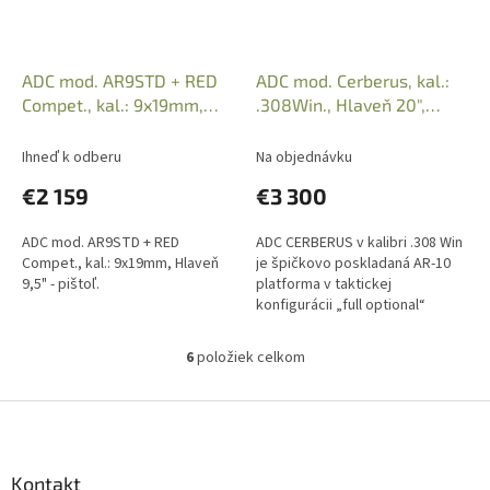
ADC mod. AR9STD + RED
ADC mod. Cerberus, kal.:
Compet., kal.: 9x19mm,
.308Win., Hlaveň 20",
Hlaveň 9,5" (Pištoľ)
Green
Ihneď k odberu
Na objednávku
€2 159
€3 300
ADC mod. AR9STD + RED
ADC CERBERUS v kalibri .308 Win
Compet., kal.: 9x19mm, Hlaveň
je špičkovo poskladaná AR-10
9,5" - pištoľ.
platforma v taktickej
konfigurácii „full optional“
priamo z dielne výrobcu.
Kombinuje robustnú konštrukciu
6
položiek celkom
O
z...
v
l
Z
á
á
d
p
a
ä
Kontakt