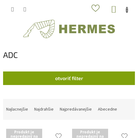
Prejsť
NÁKUP
na
obsah
KOŠÍK
ADC
otvoriť filter
R
a
Najlacnejšie
Najdrahšie
Najpredávanejšie
Abecedne
d
e
V
n
Produkt je
Produkt je
ý
i
nepredajný na
nepredajný na