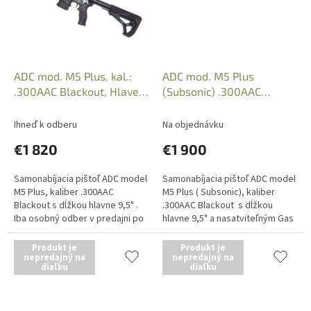
ADC mod. M5 Plus, kal.:
ADC mod. M5 Plus
.300AAC Blackout, Hlaveň
(Subsonic) .300AAC
9,5" (Pištoľ)
Blackout, Hlaveň 9,5"
(Pištoľ)
Ihneď k odberu
Na objednávku
€1 820
€1 900
Samonabíjacia pištoľ ADC model
Samonabíjacia pištoľ ADC model
M5 Plus, kaliber .300AAC
M5 Plus ( Subsonic), kaliber
Blackout s dĺžkou hlavne 9,5" .
.300AAC Blackout s dĺžkou
Iba osobný odber v predajni po
hlavne 9,5" a nasatviteľným Gas
predložení Zbrojného preukazu,
blockom. Iba osobný odber v
Občianskeho preukazu a...
predajni po predložení...
Produkt je
Produkt je
nepredajný na
nepredajný na
diaľku
diaľku