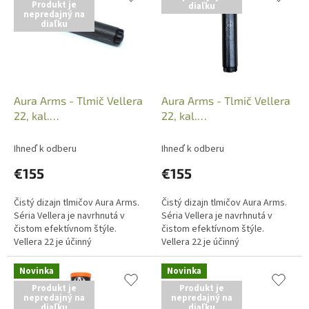
Produkt je
diaľku
p
e
nepredajný na
i
p
diaľku
s
r
p
o
r
d
o
u
d
k
Aura Arms - Tlmič Vellera
Aura Arms - Tlmič Vellera
u
t
22, kal.
22, kal.
k
o
.22LR/.22WMR/.17HMR,
.22LR/.22WMR/.17HMR,
t
v
Zav. 1/2"x20
Zav. 1/2"x28
Ihneď k odberu
Ihneď k odberu
o
€155
€155
v
Čistý dizajn tlmičov Aura Arms.
Čistý dizajn tlmičov Aura Arms.
Séria Vellera je navrhnutá v
Séria Vellera je navrhnutá v
čistom efektívnom štýle.
čistom efektívnom štýle.
Vellera 22 je účinný
Vellera 22 je účinný
malokalibrový tlmič od česko-
malokalibrový tlmič od česko-
nórskej spoločnosti Aura
nórskej spoločnosti Aura
Novinka
Novinka
Arms....
Arms....
Produkt je
Produkt je
nepredajný na
nepredajný na
diaľku
diaľku