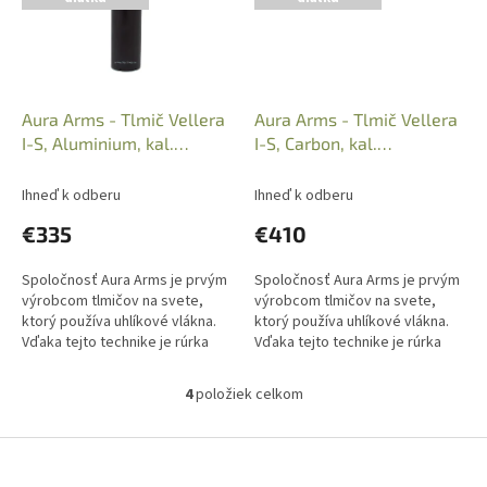
Aura Arms - Tlmič Vellera
Aura Arms - Tlmič Vellera
I-S, Aluminium, kal.
I-S, Carbon, kal.
8mm/.315, Zav. M15x1
6mm/.243, Zav. M15x1
Ihneď k odberu
Ihneď k odberu
€335
€410
Spoločnosť Aura Arms je prvým
Spoločnosť Aura Arms je prvým
výrobcom tlmičov na svete,
výrobcom tlmičov na svete,
ktorý používa uhlíkové vlákna.
ktorý používa uhlíkové vlákna.
Vďaka tejto technike je rúrka
Vďaka tejto technike je rúrka
pevnejšia ako bežná rúrka z
pevnejšia ako bežná rúrka z
uhlíkových vlákien ovinutá...
uhlíkových vlákien ovinutá...
4
položiek celkom
O
v
l
Z
á
á
d