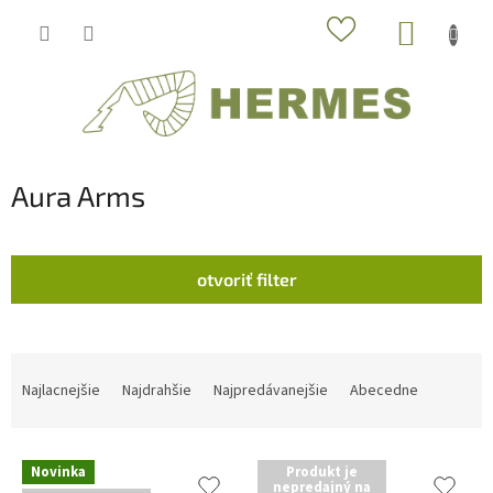
Prejsť
NÁKUP
na
obsah
KOŠÍK
Aura Arms
otvoriť filter
R
a
Najlacnejšie
Najdrahšie
Najpredávanejšie
Abecedne
d
e
V
n
Novinka
Produkt je
ý
i
nepredajný na