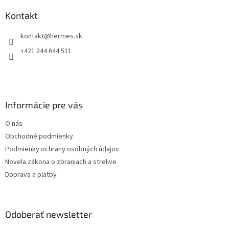
p
a
ä
Kontakt
c
t
i
kontakt
@
hermes.sk
i
e
p
e
+421 244 644 511
r
v
k
y
v
Informácie pre vás
ý
p
O nás
i
s
Obchodné podmienky
u
Podmienky ochrany osobných údajov
Novela zákona o zbraniach a strelive
Doprava a platby
Odoberať newsletter