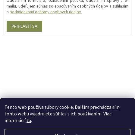
Odoslaním formulára, označením políčka, odoslaním správy / e-
mailu, udeľujem súhlas so spacúvaním osobných údajov a súhlasím
s
podmienkami ochrany osobných údajov
PRIHLÁSIŤ SA
Tento web používa súbory cookie. Ďalším prechádzaním
tohto webu vyjadrujete súhlas s ich používaním. Viac
informácií
tu
.