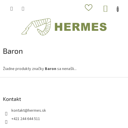
Prejsť
NÁKUP
na
obsah
KOŠÍK
Baron
Žiadne produkty značky
Baron
sa nenašli...
Z
á
p
ä
Kontakt
t
kontakt
@
hermes.sk
i
e
+421 244 644 511