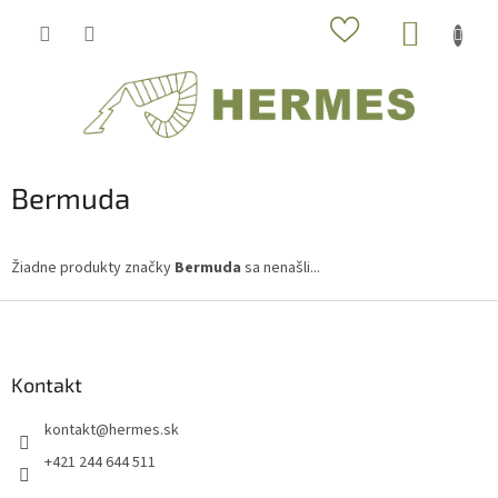
Prejsť
NÁKUP
na
obsah
KOŠÍK
Bermuda
Žiadne produkty značky
Bermuda
sa nenašli...
Z
á
p
ä
Kontakt
t
kontakt
@
hermes.sk
i
e
+421 244 644 511