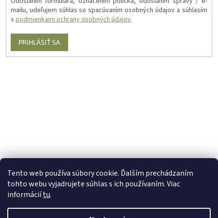
Odoslaním formulára, označením políčka, odoslaním správy / e-
mailu, udeľujem súhlas so spacúvaním osobných údajov a súhlasím
s
podmienkami ochrany osobných údajov
PRIHLÁSIŤ SA
Tento web používa súbory cookie. Ďalším prechádzaním
tohto webu vyjadrujete súhlas s ich používaním. Viac
informácií
tu
.