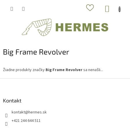
Prejsť
NÁKUP
na
obsah
KOŠÍK
Big Frame Revolver
Žiadne produkty značky
Big Frame Revolver
sa nenašli...
Z
á
p
ä
Kontakt
t
kontakt
@
hermes.sk
i
e
+421 244 644 511