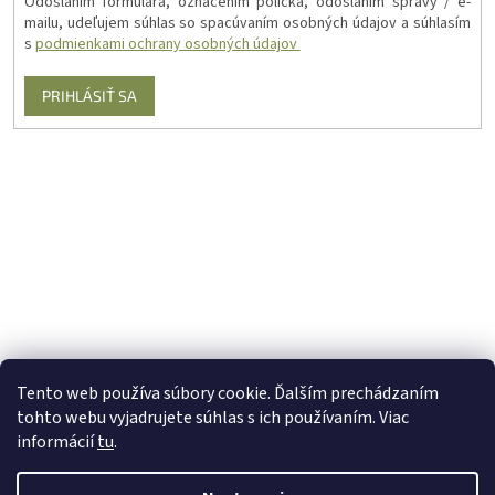
Odoslaním formulára, označením políčka, odoslaním správy / e-
mailu, udeľujem súhlas so spacúvaním osobných údajov a súhlasím
s
podmienkami ochrany osobných údajov
PRIHLÁSIŤ SA
Tento web používa súbory cookie. Ďalším prechádzaním
tohto webu vyjadrujete súhlas s ich používaním. Viac
informácií
tu
.