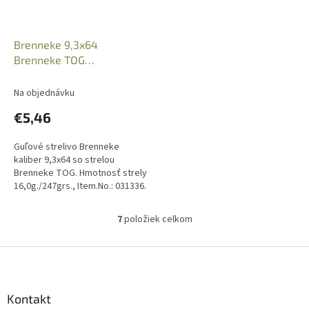
Brenneke 9,3x64
Brenneke TOG
16,0g./247grs., Item.No.:
031336
Na objednávku
€5,46
Guľové strelivo Brenneke
kaliber 9,3x64 so strelou
Brenneke TOG. Hmotnosť strely
16,0g./247grs., Item.No.: 031336.
Uvedená cena je za 1 kus
náboja. Predajné balenie 20...
7
položiek celkom
O
v
l
Z
á
á
d
p
a
ä
Kontakt
c