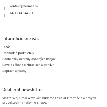
t
i
kontakt
@
hermes.sk
i
e
p
e
+421 244 644 511
r
v
k
y
v
Informácie pre vás
ý
p
O nás
i
s
Obchodné podmienky
u
Podmienky ochrany osobných údajov
Novela zákona o zbraniach a strelive
Doprava a platby
Odoberať newsletter
Vložte svoj e-mail a my Vám budeme zasielať informácie o nových
produktoch na našom e-shope.