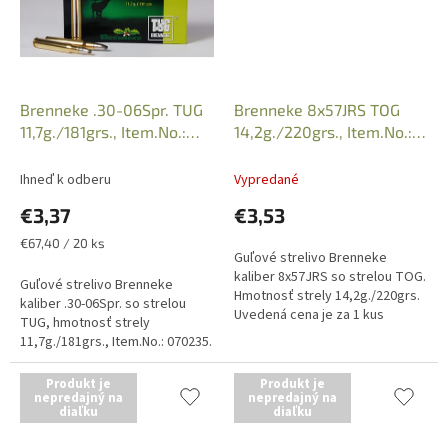
Brenneke .30-06Spr. TUG
Brenneke 8x57JRS TOG
11,7g./181grs., Item.No.:
14,2g./220grs., Item.No.:
070235
030336
Ihneď k odberu
Vypredané
€3,37
€3,53
Jednotková
€67,40 / 20 ks
Guľové strelivo Brenneke
cena:
kaliber 8x57JRS so strelou TOG.
Guľové strelivo Brenneke
Hmotnosť strely 14,2g./220grs.
kaliber .30-06Spr. so strelou
Uvedená cena je za 1 kus
TUG, hmotnosť strely
náboja, predajné balenie po 10
11,7g./181grs., Item.No.: 070235.
kusov. Iba osobný odber v...
Predajné balenie po 20 kusov,
uvedená cena je za 1 kus
Produkt je
Produkt je
náboja. Iba...
nepredajný na
nepredajný na
diaľku
diaľku