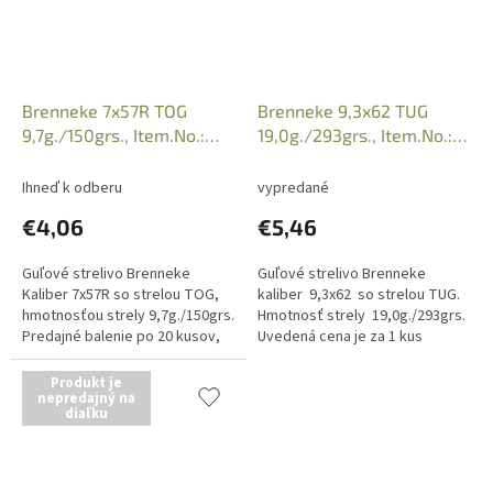
Brenneke 7x57R TOG
Brenneke 9,3x62 TUG
9,7g./150grs., Item.No.:
19,0g./293grs., Item.No.:
031236
070435
Ihneď k odberu
vypredané
€4,06
€5,46
Guľové strelivo Brenneke
Guľové strelivo Brenneke
Kaliber 7x57R so strelou TOG,
kaliber 9,3x62 so strelou TUG.
hmotnosťou strely 9,7g./150grs.
Hmotnosť strely 19,0g./293grs.
Predajné balenie po 20 kusov,
Uvedená cena je za 1 kus
uvedená cena je za 1 kus
náboja, predajné balenie po 20
náboja. Iba osobný odber v
kusov. Iba...
Produkt je
predajni...
nepredajný na
diaľku