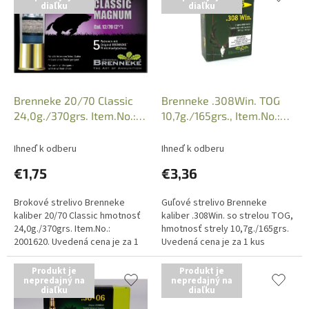
diaľku
diaľku
p
e
i
p
s
r
p
o
r
d
o
u
d
k
Brenneke 20/70 Classic
Brenneke .308Win. TOG
u
t
24,0g./370grs. Item.No.:
10,7g./165grs., Item.No.:
k
o
2001620
030936
t
v
Ihneď k odberu
Ihneď k odberu
o
€1,75
€3,36
v
Brokové strelivo Brenneke
Guľové strelivo Brenneke
kaliber 20/70 Classic hmotnosť
kaliber .308Win. so strelou TOG,
24,0g./370grs. Item.No.:
hmotnosť strely 10,7g./165grs.
2001620. Uvedená cena je za 1
Uvedená cena je za 1 kus
kus náboja, predajné belenia po
náboja, predajné balenie po 10
5 kusov. Iba osobný odber v...
kusov. Iba osobný odber v...
Produkt je
Produkt je
nepredajný na
nepredajný na
diaľku
diaľku