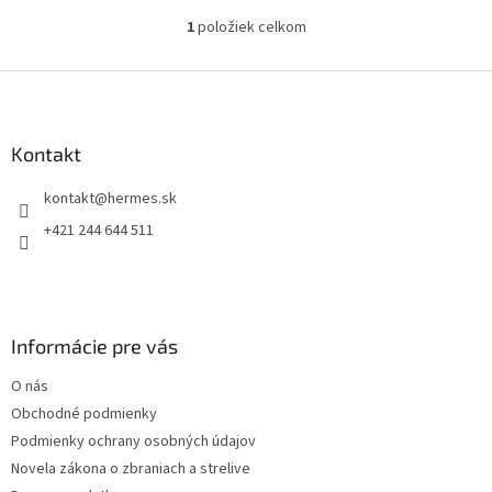
1
položiek celkom
O
v
l
Z
á
á
d
p
a
ä
Kontakt
c
t
i
kontakt
@
hermes.sk
i
e
p
e
+421 244 644 511
r
v
k
y
v
Informácie pre vás
ý
p
O nás
i
s
Obchodné podmienky
u
Podmienky ochrany osobných údajov
Novela zákona o zbraniach a strelive