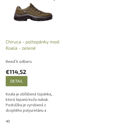
p
e
i
p
s
r
p
o
r
d
o
u
d
k
Chiruca - poltopánky mod:
u
t
Koala - zelené
k
o
t
v
Ihneď k odberu
o
€114,52
v
DETAIL
Koala je obľúbená topánka,
ktorá tepanú kožu nubuk.
Podrážka je vyrobená z
dvojitého polyuretánu a
zabezpečuje pohodlnú a
bezpečnú chôdzu. Farba:
40
zelená.