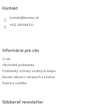
d
p
a
ä
Kontakt
c
t
i
kontakt
@
hermes.sk
i
e
p
e
+421 244 644 511
r
v
k
y
v
Informácie pre vás
ý
p
O nás
i
s
Obchodné podmienky
u
Podmienky ochrany osobných údajov
Novela zákona o zbraniach a strelive
Doprava a platby
Odoberať newsletter