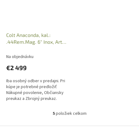
Colt Anaconda, kal.:
.44Rem.Mag. 6" Inox, Art.
B4000-0016
Na objednávku
€2 499
Iba osobný odber v predajni. Pri
kúpe je potrebné predložiť
Nákupné povolenie, Občiansky
preukaz a Zbrojný preukaz.
Nezasielame.
5
položiek celkom
O
v
l
Z
á
á