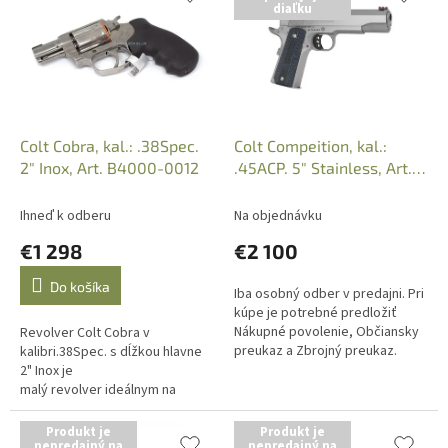
diaľku
p
e
i
p
s
r
p
o
r
d
o
u
d
k
Colt Cobra, kal.: .38Spec.
Colt Compeition, kal.:
u
t
2" Inox, Art. B4000-0012
.45ACP. 5" Stainless, Art.
k
o
B5000-0021
t
v
Ihneď k odberu
Na objednávku
o
€1 298
€2 100
v
Do košíka
Iba osobný odber v predajni. Pri
kúpe je potrebné predložiť
Nákupné povolenie, Občiansky
Revolver Colt Cobra v
preukaz a Zbrojný preukaz.
kalibri.38Spec. s dĺžkou hlavne
Nezasielame.
2" Inox je
malý revolver ideálnym na
skryté nosenie. Iba osobný
odber v predajni na Nákupné
Produkt je
Produkt je
povolenie,...
nepredajný na
nepredajný na