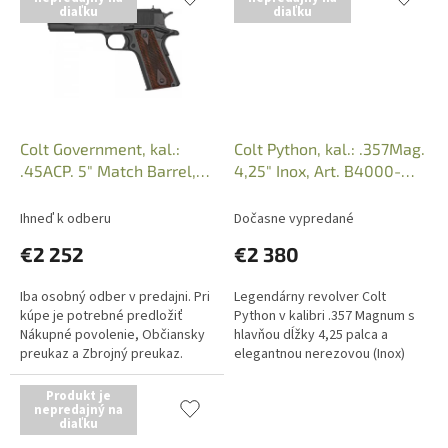
diaľku
diaľku
Colt Government, kal.:
Colt Python, kal.: .357Mag.
.45ACP. 5" Match Barrel,
4,25" Inox, Art. B4000-
Blued, Art. B5000-0027
0015
Ihneď k odberu
Dočasne vypredané
€2 252
€2 380
Iba osobný odber v predajni. Pri
Legendárny revolver Colt
kúpe je potrebné predložiť
Python v kalibri .357 Magnum s
Nákupné povolenie, Občiansky
hlavňou dĺžky 4,25 palca a
preukaz a Zbrojný preukaz.
elegantnou nerezovou (Inox)
Nezasielame.
povrchovou úpravou je
synonymom presnosti, luxusu a
Produkt je
nepredajný na
tradície....
diaľku