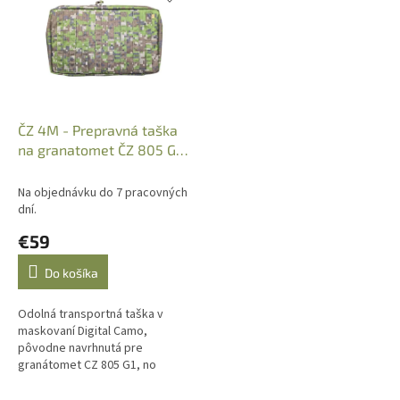
p
e
i
p
s
r
p
o
r
d
o
u
d
k
ČZ 4M - Prepravná taška
u
t
na granatomet ČZ 805 G1,
k
o
Digital Camo
t
v
Na objednávku do 7 pracovných
o
dní.
v
€59
Do košíka
Odolná transportná taška v
maskovaní Digital Camo,
pôvodne navrhnutá pre
granátomet CZ 805 G1, no
rozmerovo ideálna aj pre civilné
platformy ako CZ Scorpion EVO3