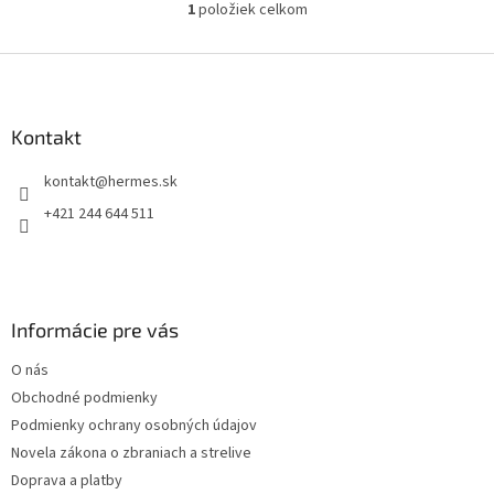
1
položiek celkom
O
S1/S2, HK...
v
l
Z
á
á
d
p
a
ä
Kontakt
c
t
i
kontakt
@
hermes.sk
i
e
p
e
+421 244 644 511
r
v
k
y
v
Informácie pre vás
ý
p
O nás
i
s
Obchodné podmienky
u
Podmienky ochrany osobných údajov
Novela zákona o zbraniach a strelive
Doprava a platby