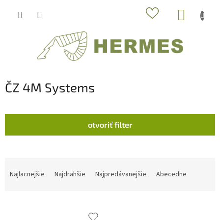
Prejsť
NÁKUP
na
obsah
KOŠÍK
ČZ 4M Systems
otvoriť filter
R
a
Najlacnejšie
Najdrahšie
Najpredávanejšie
Abecedne
d
e
V
n
ý
i