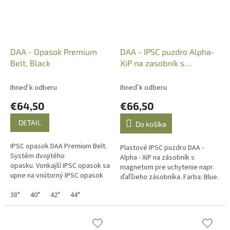
DAA - Opasok Premium
DAA - IPSC puzdro Alpha-
Belt, Black
XiP na zasobník s
magnetom, Blue
Ihneď k odberu
Ihneď k odberu
€64,50
€66,50
DETAIL
Do košíka
IPSC opasok DAA Premium Belt.
Plastové IPSC puzdro DAA -
Systém dvojitého
Alpha - XiP na zásobník s
opasku. Vonkajší IPSC opasok sa
magnetom pre uchytenie napr.
upne na vnútorný IPSC opasok
ďaľšieho zásobníka. Farba: Blue.
suchým zipsom.
38"
40"
42"
44"