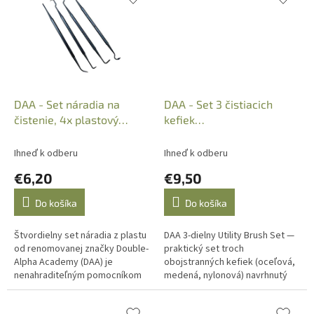
DAA - Set náradia na
DAA - Set 3 čistiacich
čistenie, 4x plastový
kefiek
obojstranný háčik, 102562
(Nylon/Mosadz/Oceľ)
Ihneď k odberu
Ihneď k odberu
€6,20
€9,50
Do košíka
Do košíka
Štvordielny set náradia z plastu
DAA 3-dielny Utility Brush Set —
od renomovanej značky Double-
praktický set troch
Alpha Academy (DAA) je
obojstranných kefiek (oceľová,
nenahraditeľným pomocníkom
medená, nylonová) navrhnutý
pri precíznej údržbe a čistení
pre dôkladné a všestranné
vašej zbrane
čistenie zbraní. Vhodné pre