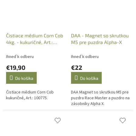
Čistiace médium Corn Cob
DAA - Magnet so skrutkou
4kg. - kukuričné, Art.:
M5 pre puzdra Alpha-X
100775
Ihneď k odberu
Ihneď k odberu
€19,90
€22
Do košíka
Do košíka
Čistiace médium Corn Cob
DAA Magnet so skrutkou M5 pre
kukuričné, Art.: 100775.
puzdra Race Master a puzdro na
zásobníky Alpha X.