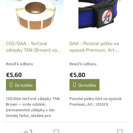
p
e
i
p
s
r
p
o
r
d
o
u
d
k
CED/DAA - Terčové
DAA - Poistné pútko na
u
t
zálepky TAN (Brown) vode
opasok Premium, Art.:
k
o
odolné, 7/8x7/8", 300449
101819
t
v
Ihneď k odberu
Ihneď k odberu
o
€5,60
€5,80
v
Do košíka
Do košíka
CED/DAA terčové zálepky TAN-
Poistné pútko DAA na opasok
Brown — vode odolné,
Premium, Art.: 101819.
permanentné zálepky v tan-
hnedej farbe, ideálne pre
presné označenie zásahov na
kartónových cieľoch pri
tréningoch a súťažiach.