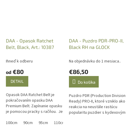
DAA - Opasok Ratchet
DAA - Puzdro PDR-PRO-II,
Belt, Black, Art.: 10387
Black RH na GLOCK
Ihneď k odberu
Na objednávku do 1 mesiaca..
€80
€86,50
od
DETAIL
Do košíka
Opasok DAA Ratchet Belt je
Puzdro PDR (Production Division
pokračovaním opasku DAA
Ready) PRO-II, ktoré vzniklo ako
Premium Belt. Zapínanie opasku
reakcia na neustále rastúcu
je pomocou pracky s račňou. Je
popularitu puzdier s kydexovým
rovnako extrémne tuhý, vďaka
tesnením medzi strelcami IPSC
čomu sa opasky DAA...
100cm
90cm
95cm
110cm
105cm
115cm
a USPSA, je neustále...