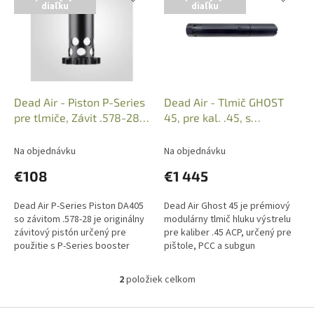
diaľku
diaľku
p
e
i
p
s
r
p
o
r
d
o
u
d
k
Dead Air - Piston P-Series
Dead Air - Tlmič GHOST
u
t
pre tlmiče, Závit .578-28
45, pre kal. .45, s
k
o
#DA405
boostrom
t
v
Na objednávku
Na objednávku
o
€108
€1 445
v
Dead Air P-Series Piston DA405
Dead Air Ghost 45 je prémiový
so závitom .578-28 je originálny
modulárny tlmič hluku výstrelu
závitový pistón určený pre
pre kaliber .45 ACP, určený pre
použitie s P-Series booster
pištole, PCC a subgun
zostavou tlmičov Dead Air. Slúži
platformy. Vďaka možnosti
na pripojenie...
použitia v plnej alebo
2
položiek celkom
O
skrátenej...
v
l