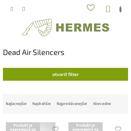
Prejsť
NÁKUP
na
obsah
KOŠÍK
Dead Air Silencers
otvoriť filter
R
a
Najlacnejšie
Najdrahšie
Najpredávanejšie
Abecedne
d
e
V
n
Produkt je
Produkt je
ý
i
nepredajný na
nepredajný na