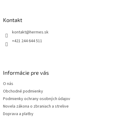
Z
á
á
d
p
a
ä
Kontakt
c
t
i
kontakt
@
hermes.sk
i
e
p
e
+421 244 644 511
r
v
k
y
v
Informácie pre vás
ý
p
O nás
i
s
Obchodné podmienky
u
Podmienky ochrany osobných údajov
Novela zákona o zbraniach a strelive
Doprava a platby