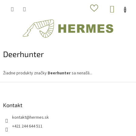
Prejsť
NÁKUP
na
obsah
KOŠÍK
Deerhunter
Žiadne produkty značky
Deerhunter
sa nenašli...
Z
á
p
ä
Kontakt
t
kontakt
@
hermes.sk
i
e
+421 244 644 511