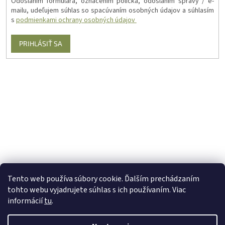
Odoslaním formulára, označením políčka, odoslaním správy / e-
mailu, udeľujem súhlas so spacúvaním osobných údajov a súhlasím
s
podmienkami ochrany osobných údajov
PRIHLÁSIŤ SA
Tento web používa súbory cookie. Ďalším prechádzaním
tohto webu vyjadrujete súhlas s ich používaním. Viac
informácií
tu
.