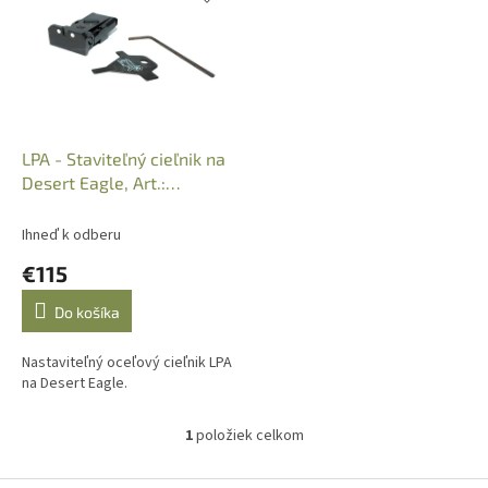
p
e
i
p
s
r
p
o
r
d
o
u
d
k
LPA - Staviteľný cieľnik na
u
t
Desert Eagle, Art.:
k
o
TRT44DE30
t
v
Ihneď k odberu
o
€115
v
Do košíka
Nastaviteľný oceľový cieľnik LPA
na Desert Eagle.
1
položiek celkom
O
v
l