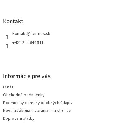
Z
á
á
d
p
a
ä
Kontakt
c
t
i
kontakt
@
hermes.sk
i
e
p
e
+421 244 644 511
r
v
k
y
v
Informácie pre vás
ý
p
O nás
i
s
Obchodné podmienky
u
Podmienky ochrany osobných údajov
Novela zákona o zbraniach a strelive
Doprava a platby