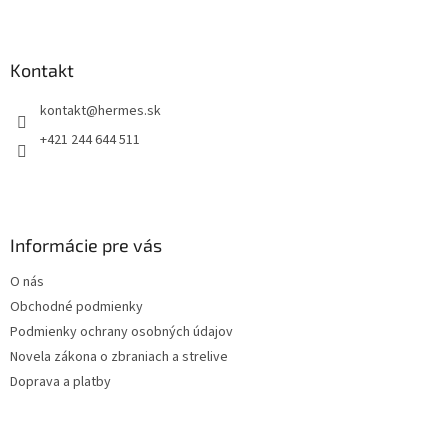
l
Z
á
á
d
p
a
ä
Kontakt
c
t
i
kontakt
@
hermes.sk
i
e
p
e
+421 244 644 511
r
v
k
y
v
Informácie pre vás
ý
p
O nás
i
s
Obchodné podmienky
u
Podmienky ochrany osobných údajov
Novela zákona o zbraniach a strelive
Doprava a platby