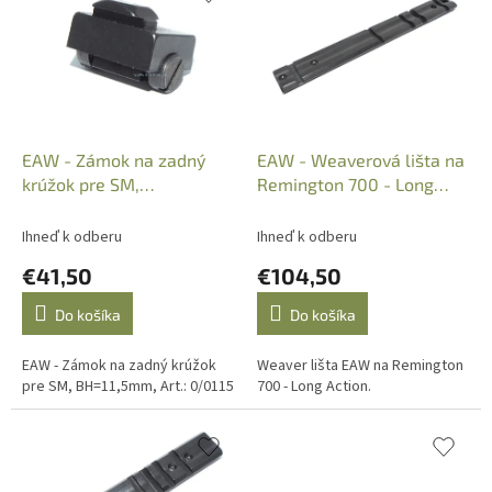
p
e
i
p
s
r
p
o
r
d
o
u
d
k
EAW - Zámok na zadný
EAW - Weaverová lišta na
u
t
krúžok pre SM,
Remington 700 - Long
k
o
BH=11,5mm, Art.: 0/0115
Action, 82-00012
t
v
Ihneď k odberu
Ihneď k odberu
o
€41,50
€104,50
v
Do košíka
Do košíka
EAW - Zámok na zadný krúžok
Weaver lišta EAW na Remington
pre SM, BH=11,5mm, Art.: 0/0115
700 - Long Action.