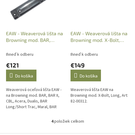
EAW - Weaverová lišta na
EAW - Weaverová lišta na
Browning mod. BAR,
Browning mod. X-Bolt,
Acera, Dualis, 82-00003
Long, 82-00312
Ihneď k odberu
Ihneď k odberu
€121
€149
Do košíka
Do košíka
Weaverová oceľová lišta EAW -
Weaverová lišta EAW na
na Browning mod. BAR, BAR II,
Browning mod. X-Bolt, Long, Art:
CBL, Acera, Dualis, BAR
82-00312.
Long/Short Trac, Maral, BAR
Zenith, Art: 82-00003. Vyrobené
v Nemecku.
4
položiek celkom
O
v