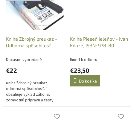
Kniha Zbrojný preukaz -
Kniha Pieseň jeleňov - Ivan
Odborná spôsobilosť
Kňaze, ISBN: 978-80-
89547-31-9
Dočasne vypredané
Ihneď k odberu
€22
€23,50
Do košíka
Kniha "Zbrojný preukaz,
odborná spôsobilosť. "
obsahuje výklad zákona,
zdravotnú prípravu a testy.
Najnovšie vydanie tejto
publikácie s vykonanými
zmenami v zákone o Zbraniach
a...