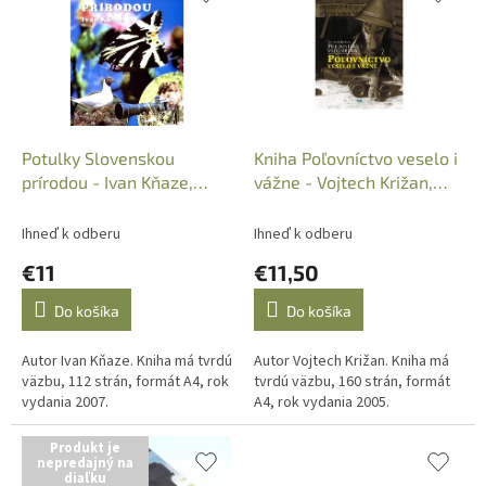
p
e
i
p
s
r
p
o
r
d
o
u
d
k
Potulky Slovenskou
Kniha Poľovníctvo veselo i
u
t
prírodou - Ivan Kňaze,
vážne - Vojtech Križan,
k
o
ISBN: 978-80-89191-64-2
ISBN: 80-89191-29-0
t
v
Ihneď k odberu
Ihneď k odberu
o
€11
€11,50
v
Do košíka
Do košíka
Autor Ivan Kňaze. Kniha má tvrdú
Autor Vojtech Križan. Kniha má
väzbu, 112 strán, formát A4, rok
tvrdú väzbu, 160 strán, formát
vydania 2007.
A4, rok vydania 2005.
Produkt je
nepredajný na
diaľku