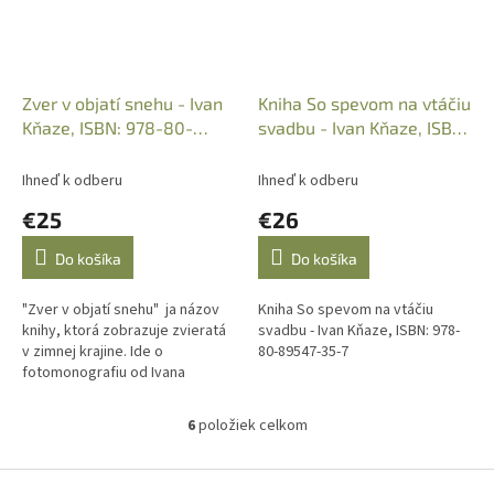
Zver v objatí snehu - Ivan
Kniha So spevom na vtáčiu
Kňaze, ISBN: 978-80-
svadbu - Ivan Kňaze, ISBN:
89547-57-9
978-80-89547-35-7
Ihneď k odberu
Ihneď k odberu
€25
€26
Do košíka
Do košíka
"Zver v objatí snehu" ja názov
Kniha So spevom na vtáčiu
knihy, ktorá zobrazuje zvieratá
svadbu - Ivan Kňaze, ISBN: 978-
v zimnej krajine. Ide o
80-89547-35-7
fotomonografiu od Ivana
Kňazeho, ktorá zachytáva
momenty z rozprávkového...
6
položiek celkom
O
v
l
Z