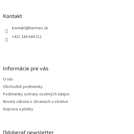
á
á
d
p
a
ä
Kontakt
c
t
i
kontakt
@
hermes.sk
i
e
p
e
+421 244 644 511
r
v
k
y
v
Informácie pre vás
ý
p
O nás
i
s
Obchodné podmienky
u
Podmienky ochrany osobných údajov
Novela zákona o zbraniach a strelive
Doprava a platby
Odoberať newsletter