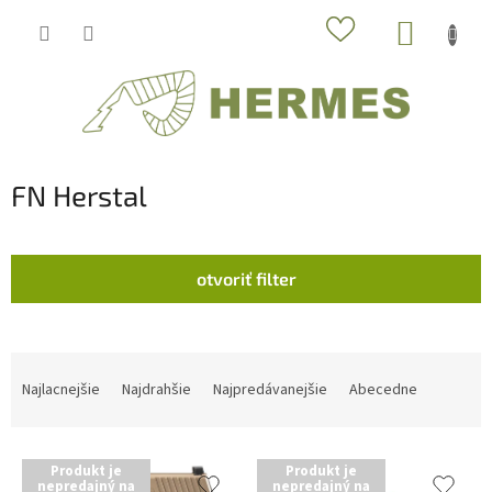
Prejsť
NÁKUP
na
obsah
KOŠÍK
FN Herstal
otvoriť filter
R
a
Najlacnejšie
Najdrahšie
Najpredávanejšie
Abecedne
d
e
V
n
Produkt je
Produkt je
ý
i
nepredajný na
nepredajný na