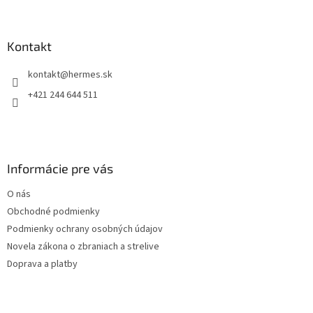
Z
á
á
d
p
a
ä
Kontakt
c
t
i
kontakt
@
hermes.sk
i
e
p
e
+421 244 644 511
r
v
k
y
v
Informácie pre vás
ý
p
O nás
i
s
Obchodné podmienky
u
Podmienky ochrany osobných údajov
Novela zákona o zbraniach a strelive
Doprava a platby