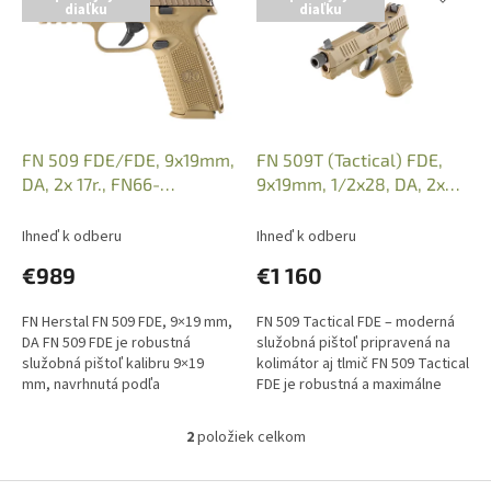
diaľku
diaľku
p
e
i
p
s
r
p
o
r
d
o
u
d
k
FN 509 FDE/FDE, 9x19mm,
FN 509T (Tactical) FDE,
u
t
DA, 2x 17r., FN66-
9x19mm, 1/2x28, DA, 2x
k
o
10048993
17r., FN66-10167093
t
v
Ihneď k odberu
Ihneď k odberu
o
€989
€1 160
v
FN Herstal FN 509 FDE, 9×19 mm,
FN 509 Tactical FDE – moderná
DA FN 509 FDE je robustná
služobná pištoľ pripravená na
služobná pištoľ kalibru 9×19
kolimátor aj tlmič FN 509 Tactical
mm, navrhnutá podľa
FDE je robustná a maximálne
extrémnych vojenských
univerzálna pištoľ v kalibri 9×19
štandardov MHS. Ponúka
mm, navrhnutá pre...
2
položiek celkom
O
maximálnu spoľahlivosť,...
v
l