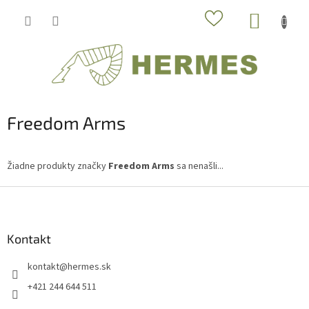
Prejsť
NÁKUP
na
obsah
KOŠÍK
Freedom Arms
Žiadne produkty značky
Freedom Arms
sa nenašli...
Z
á
p
ä
Kontakt
t
kontakt
@
hermes.sk
i
e
+421 244 644 511