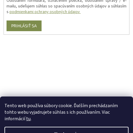
Odoslaním formulára, označením políčka, odoslaním správy / e-
mailu, udeľujem súhlas so spacúvaním osobných údajov a súhlasím
s
podmienkami ochrany osobných údajov
PRIHLÁSIŤ SA
Tento web používa súbory cookie. Ďalším prechádzaním
tohto webu vyjadrujete súhlas s ich používaním. Viac
informácií
tu
.