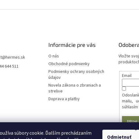
Informácie pre vás
Odobera
O nás
Vložte svo
t
@
hermes.sk
produktoch
Obchodné podmienky
44 644 511
Podmienky ochrany osobných
Email
údajov
Novela zákona o zbraniach a
strelive
Odoslaní
Doprava a platby
mailu, 
súhlasím
PRIHL
oužíva súbory cookie. Ďalším prechádzaním
Odmietnuť