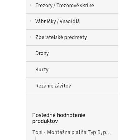
Trezory / Trezorové skrine
Vábničky / Vnadidlá
Zberateľské predmety
Drony
Kurzy
Rezanie závitov
Posledné hodnotenie
produktov
Toni - Montážna platňa Typ B, pre ČZ P-10, Art.: OPXCZP10B
|