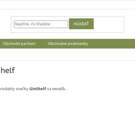
HĽADAŤ
Obchodní partneri
Obchodné podmienky
helf
produkty značky
GinShelf
sa nenašli...