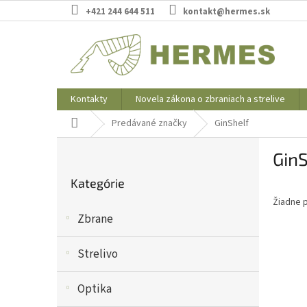
Prejsť
+421 244 644 511
kontakt@hermes.sk
na
obsah
Kontakty
Novela zákona o zbraniach a strelive
Domov
Predávané značky
GinShelf
B
GinS
o
Preskočiť
č
Kategórie
kategórie
n
Žiadne 
ý
Zbrane
p
a
n
Strelivo
e
l
Optika