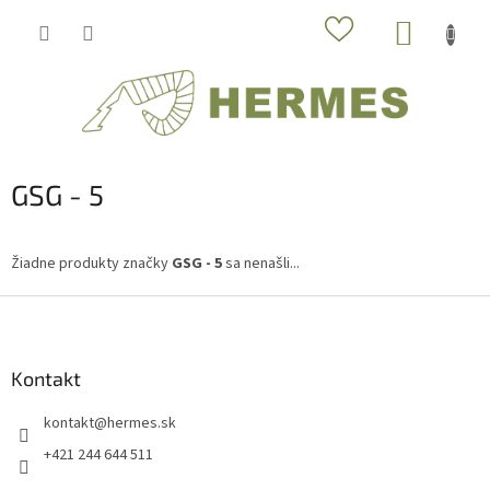
Prejsť
NÁKUP
na
obsah
KOŠÍK
GSG - 5
Žiadne produkty značky
GSG - 5
sa nenašli...
Z
á
p
ä
Kontakt
t
kontakt
@
hermes.sk
i
e
+421 244 644 511