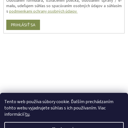
Odoslaním formulára, označením políčka, odoslaním správy / e-
mailu, udeľujem súhlas so spacúvaním osobných údajov a súhlasím
s
podmienkami ochrany osobných údajov
PRIHLÁSIŤ SA
Tento web používa súbory cookie. Ďalším prechádzaním
tohto webu vyjadrujete súhlas s ich používaním. Viac
informácií
tu
.