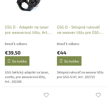
GSG D - Adaptér na laser
GSG D - Sklopná rukoväť
pre weaverovú lištu, Art.:
na weaver lištu pre GSG-
202265
5/47, Art.: 202715
Ihneď k odberu
Ihneď k odberu
€39,50
€44
Do košíka
Do košíka
GSG taktický adaptér na laser,
Sklopná rukoväť na weaver lištu
svetlo, pre weaverovú lištu,
pre GSG-5/47, Art.: 202715
Art.: 202265.