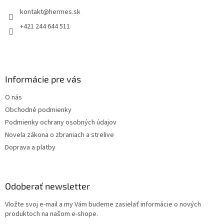
t
i
kontakt
@
hermes.sk
i
e
p
e
+421 244 644 511
r
v
k
y
v
Informácie pre vás
ý
p
O nás
i
s
Obchodné podmienky
u
Podmienky ochrany osobných údajov
Novela zákona o zbraniach a strelive
Doprava a platby
Odoberať newsletter
Vložte svoj e-mail a my Vám budeme zasielať informácie o nových
produktoch na našom e-shope.