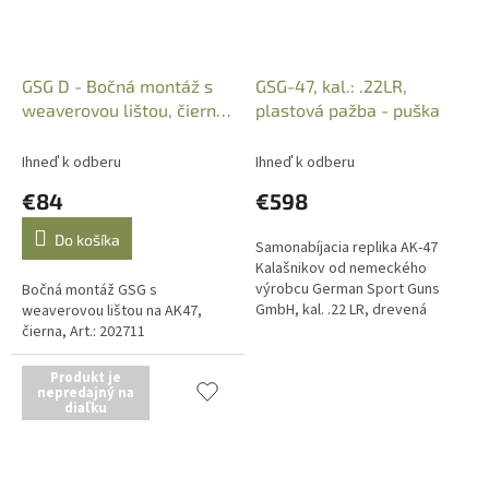
GSG D - Bočná montáž s
GSG-47, kal.: .22LR,
weaverovou lištou, čierna,
plastová pažba - puška
Art.: 202711
Ihneď k odberu
Ihneď k odberu
€84
€598
Do košíka
Samonabíjacia replika AK-47
Kalašnikov od nemeckého
výrobcu German Sport Guns
Bočná montáž GSG s
GmbH, kal. .22 LR, drevená
weaverovou lištou na AK47,
pažba, 10-ranový zásobník,
čierna, Art.: 202711
výškovo nastaviteľné zadné
mieridlá, dĺžka...
Produkt je
nepredajný na
diaľku