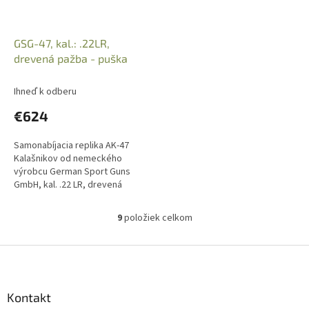
GSG-47, kal.: .22LR,
drevená pažba - puška
Ihneď k odberu
€624
Samonabíjacia replika AK-47
Kalašnikov od nemeckého
výrobcu German Sport Guns
GmbH, kal. .22 LR, drevená
pažba, 10-ranový zásobník,
výškovo nastaviteľné zadné
9
položiek celkom
O
mieridlá, dĺžka...
v
l
Z
á
á
d
p
a
ä
Kontakt
c