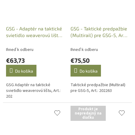
GSG - Adaptér na taktické
GSG - Taktické predpažbie
svietidlo weaverovú lištu,
(Multirail) pre GSG-5, Art.:
Art.: 202
202263
Ihneď k odberu
Ihneď k odberu
€63,73
€75,50
Do košíka
Do košíka
GSG Adaptér na taktické
Taktické predpažbie (Multirail)
svietidlo weaverovú lištu, Art.:
pre GSG-5, Art.: 202263
202
Produkt je
nepredajný na
diaľku