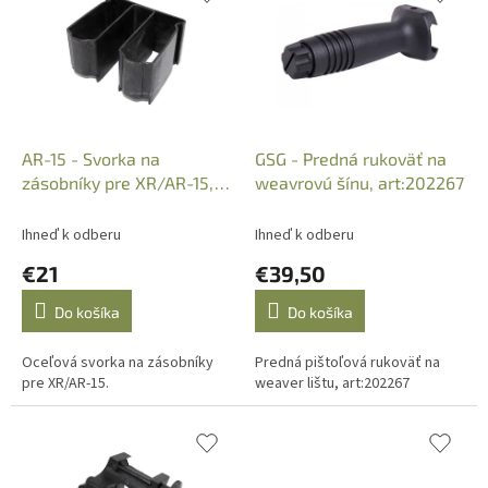
p
e
i
p
s
r
p
o
r
d
o
u
d
k
AR-15 - Svorka na
GSG - Predná rukoväť na
u
t
zásobníky pre XR/AR-15,
weavrovú šínu, art:202267
k
o
20-30r., Art.: TL-A050
t
v
Ihneď k odberu
Ihneď k odberu
o
€21
€39,50
v
Do košíka
Do košíka
Oceľová svorka na zásobníky
Predná pištoľová rukoväť na
pre XR/AR-15.
weaver lištu, art:202267