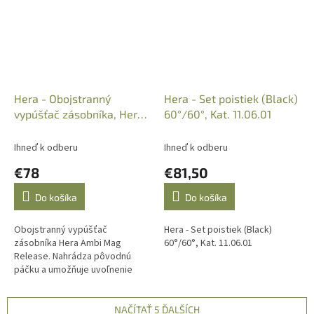
Hera - Obojstranný
Hera - Set poistiek (Black)
vypúšťač zásobníka, Hera
60°/60°, Kat. 11.06.01
Ambi Mag Release
Ihneď k odberu
Ihneď k odberu
€78
€81,50
Do košíka
Do košíka
Obojstranný vypúšťač
Hera - Set poistiek (Black)
zásobníka Hera Ambi Mag
60°/60°, Kat. 11.06.01
Release. Nahrádza pôvodnú
páčku a umožňuje uvoľnenie
tlačidla zásobníka aj na ľavej
strane spodnej časti.
NAČÍTAŤ 5 ĎALŠÍCH