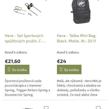
p
e
i
p
s
r
p
o
r
d
o
u
d
k
Hera - Set športových
Hera - Taška Mini Bag,
u
t
spúšťových pružín, C-
Black, Molle, At.: 20.11
k
o
Springs Competition
t
v
Ihneď k odberu
Ihneď k odberu
o
€21,60
€24
v
Do košíka
Do košíka
Športová pružinová sada
Malá, ale výkonná - Hera Mini je
pozostávajúca z Hammer
ľahká, všestranná a ideálna na
Spring, Trigger Return Spring a
doklady, peňaženky a všetko
Disonnector Spring.
ostatné, čo muž alebo žena
potrebuje, najmä na strelnici
alebo pri love.