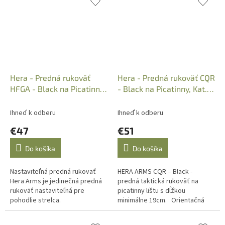
zabezpečuje vysoká...
zabezpečuje vysoká...
Hera - Predná rukoväť
Hera - Predná rukoväť CQR
HFGA - Black na Picatinny
- Black na Picatinny, Kat.:
modulárna, 11.09.07
11.09.04
Ihneď k odberu
Ihneď k odberu
€47
€51
Do košíka
Do košíka
Nastaviteľná predná rukoväť
HERA ARMS CQR – Black -
Hera Arms je jedinečná predná
predná taktická rukoväť na
rukoväť nastaviteľná pre
picatinny lištu s dĺžkou
pohodlie strelca.
minimálne 19cm. Orientačná
dodacia lehota je cca 1 mesiac
od objednania.