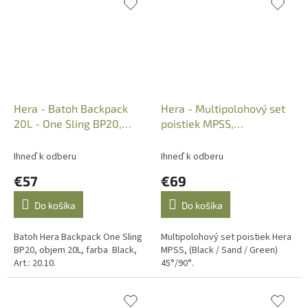
Hera - Batoh Backpack
Hera - Multipolohový set
20L - One Sling BP20,
poistiek MPSS,
Black, Art.: 20.10
(Black/Sand/Green)
45°/90°
Ihneď k odberu
Ihneď k odberu
€57
€69
Do košíka
Do košíka
Batoh Hera Backpack One Sling
Multipolohový set poistiek Hera
BP20, objem 20L, farba Black,
MPSS, (Black / Sand / Green)
Art.: 20.10.
45°/90°.