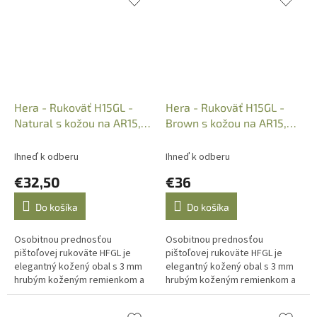
Exteriér má moderný...
Hera - Rukoväť H15GL -
Hera - Rukoväť H15GL -
Natural s kožou na AR15,
Brown s kožou na AR15,
Art.: 11.08.06
Art.: 11.08.05
Ihneď k odberu
Ihneď k odberu
€32,50
€36
Do košíka
Do košíka
Osobitnou prednosťou
Osobitnou prednosťou
pištoľovej rukoväte HFGL je
pištoľovej rukoväte HFGL je
elegantný kožený obal s 3 mm
elegantný kožený obal s 3 mm
hrubým koženým remienkom a
hrubým koženým remienkom a
jednoduchá montáž. Vďaka
jednoduchá montáž. Vďaka
prírodnému materiálu sa tak
prírodnému materiálu sa tak