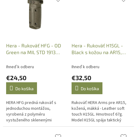
Hera - Rukoväť HFG - OD
Hera - Rukoväť H15GL -
Green na MIL STD 1913
Black s kožou na AR15,
Picatinny 11.09.03
Art.: 11.08.04
Ihneď k odberu
Ihneď k odberu
€24,50
€32,50
Do košíka
Do košíka
HERA HFG predná rukoväť s
Rukoväť HERA Arms pre AR15,
jednoduchou montážou,
kožená, mäkká - Leather soft
vyrobená z polyméru
touch H15GL. Hmotnosť 67g.
vystuženého sklenenými
Model H15GL spája taktický
vláknami. Je krátky a kompaktná
výkon s vycibrenou estetikou.
s tenkým bezchybným profilom.
Model H15GL je postavený...