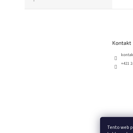
Hodnotenie produktu je 5 z 5 hviezdičiek.
Z
á
p
ä
t
Kontakt
i
e
kontak
+421 2
Tento web p