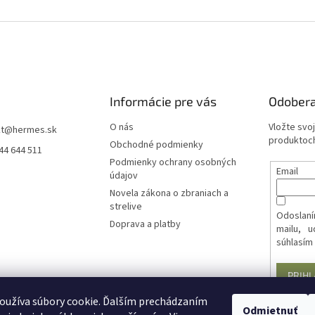
Informácie pre vás
Odobera
O nás
Vložte svo
t
@
hermes.sk
produktoch
Obchodné podmienky
44 644 511
Podmienky ochrany osobných
Email
údajov
Novela zákona o zbraniach a
strelive
Odoslaní
Doprava a platby
mailu, 
súhlasím
PRIHL
oužíva súbory cookie. Ďalším prechádzaním
Odmietnuť