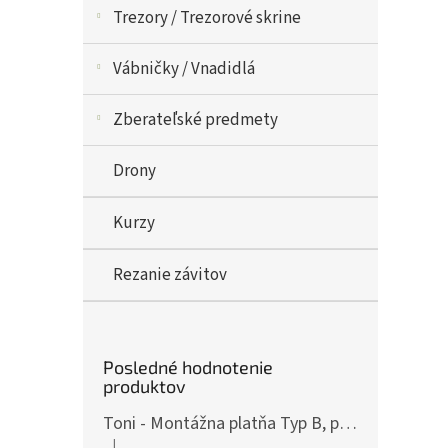
Trezory / Trezorové skrine
Vábničky / Vnadidlá
Zberateľské predmety
Drony
Kurzy
Rezanie závitov
Posledné hodnotenie
produktov
Toni - Montážna platňa Typ B, pre ČZ P-10, Art.: OPXCZP10B
|