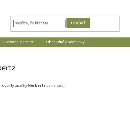
HĽADAŤ
Obchodní partneri
Obchodné podmienky
bertz
produkty značky
Herbertz
sa nenašli...