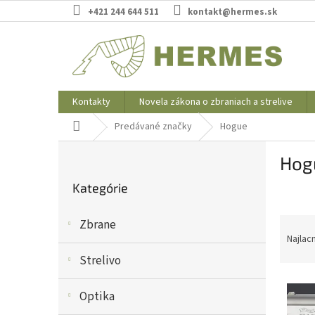
Prejsť
+421 244 644 511
kontakt@hermes.sk
na
obsah
Kontakty
Novela zákona o zbraniach a strelive
Domov
Predávané značky
Hogue
B
Hog
o
Preskočiť
č
Kategórie
kategórie
n
ý
R
Zbrane
p
a
Najlac
a
d
n
Strelivo
e
e
V
n
l
Optika
ý
i
p