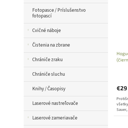
Fotopasce / Príslušenstvo
fotopascí
Cvičné náboje
Čistenia na zbrane
Hogue
Chrániče zraku
(čier
rukov
Chrániče sluchu
€29
Knihy / Časopisy
Protiš
Laserové nastreľovače
všetky
Sauer,
Laserové zameriavače