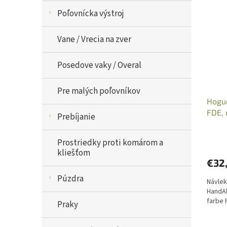
Poľovnícka výstroj
Vane / Vrecia na zver
Posedove vaky / Overal
Pre malých poľovníkov
Hogue
FDE, 
Prebíjanie
/G1/
Prostriedky proti komárom a
kliešťom
€32
Púzdra
Návlek
HandAl
farbe 
Praky