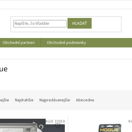
HĽADAŤ
Obchodní partneri
Obchodné podmienky
ue
nejšie
Najdrahšie
Najpredávanejšie
Abecedne
Kód:
32010
K