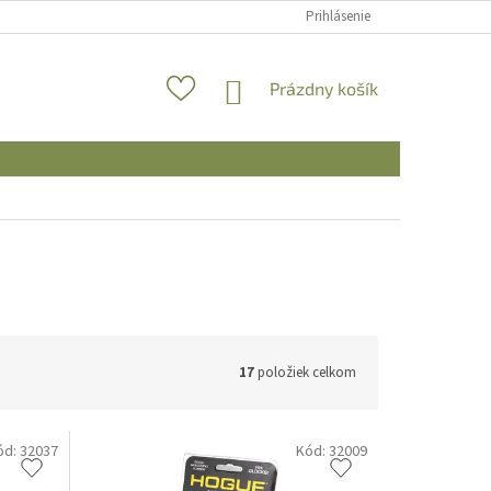
Prihlásenie
NÁKUPNÝ
Prázdny košík
KOŠÍK
17
položiek celkom
ód:
32037
Kód:
32009