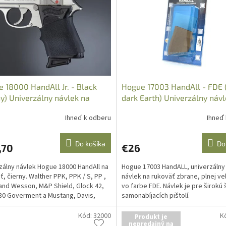
 18000 HandAll Jr. - Black
Hogue 17003 HandAll - FDE 
ny) Univerzálny návlek na
dark Earth) Univerzálny náv
äť
ruko
Ihneď k odberu
Ihneď
Do košíka
Do
,70
€26
zálny návlek Hogue 18000 HandAll na
Hogue 17003 HandALL, univerzáln
ť, čierny. Walther PPK, PPK / S, PP ,
návlek na rukoväť zbrane, plnej ve
and Wesson, M&P Shield, Glock 42,
vo farbe FDE. Návlek je pre širokú 
380 Goverment a Mustang, Davis,
samonabíjacích pištolí.
mp.
Kód:
32000
K
Produkt je
nepredajný na