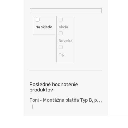
Na sklade
Akcia
Novinka
Tip
Posledné hodnotenie
produktov
Toni - Montážna platňa Typ B, pre ČZ P-10, Art.: OPXCZP10B
|
Hodnotenie produktu je 5 z 5 hviezdičiek.
Z
á