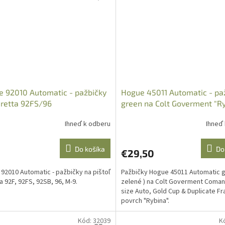
 92010 Automatic - pažbičky
Hogue 45011 Automatic - pa
retta 92FS/96
green na Colt Goverment "R
Ihneď k odberu
Ihneď
Do košíka
Do
€29,50
92010 Automatic - pažbičky na pištoľ
Pažbičky Hogue 45011 Automatic g
a 92F, 92FS, 92SB, 96, M-9.
zelené ) na Colt Goverment Comand
size Auto, Gold Cup & Duplicate F
povrch "Rybina".
Kód:
32039
K