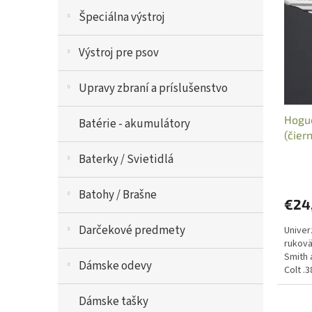
e
i
p
Špeciálna výstroj
s
r
p
o
Výstroj pre psov
r
d
o
u
Upravy zbraní a príslušenstvo
d
k
u
t
Hogue
k
o
Batérie - akumulátory
(čier
t
v
rukov
o
Baterky / Svietidlá
v
Batohy / Brašne
€24
Darčekové predmety
Univer
rukovä
Smith 
Dámske odevy
Colt .
Seeca
Dámske tašky