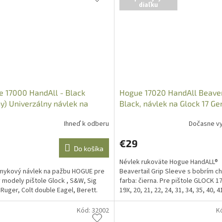
diaľku
 17000 HandAll - Black
Hogue 17020 HandAll Beaver
ny) Univerzálny návlek na
Black, návlek na Glock 17 Ge
äť
/G1/G2
Ihneď k odberu
Dočasne v
€29
Do košíka
Névlek rukoväte Hogue HandALL®
mykový návlek na pažbu HOGUE pre
Beavertail Grip Sleeve s bobrím c
 modely pištole Glock , S&W, Sig
farba: čierna. Pre pištole GLOCK 17
 Ruger, Colt double Eagel, Berett.
19X, 20, 21, 22, 24, 31, 34, 35, 40, 4
(Gen 1, 2 a 5)
Kód:
32002
K