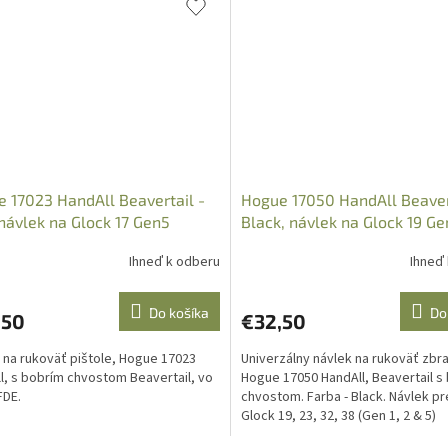
 17023 HandAll Beavertail -
Hogue 17050 HandAll Beaver
návlek na Glock 17 Gen5
Black, návlek na Glock 19 G
G2
/G1/G2
Ihneď k odberu
Ihneď
Do košíka
Do
,50
€32,50
 na rukoväť pištole, Hogue 17023
Univerzálny návlek na rukoväť zbr
l, s bobrím chvostom Beavertail, vo
Hogue 17050 HandAll, Beavertail s
FDE.
chvostom. Farba - Black. Návlek pr
Glock 19, 23, 32, 38 (Gen 1, 2 & 5)