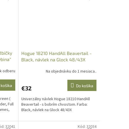
žbičky
Hogue 18210 HandAll Beavertail -
ybina"
Black, návlek na Glock 48/43X
 k odberu
Na objednávku do 1 mesiaca..
 košíka
Do košíka
€32
reen (
Univerzálny návlek Hogue 18210 HandAll
er, Full
Beavertail - s bobrím chvostom. Farba:
rames,
Black, návlek na Glock 48/43X
ód:
32041
Kód:
32034