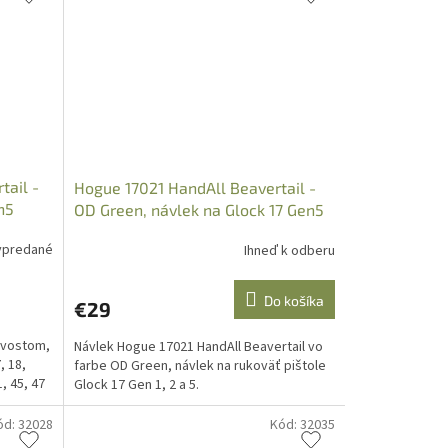
tail -
Hogue 17021 HandAll Beavertail -
n5
OD Green, návlek na Glock 17 Gen5
/G1
ypredané
Ihneď k odberu
Do košíka
€29
hvostom,
Návlek Hogue 17021 HandAll Beavertail vo
, 18,
farbe OD Green, návlek na rukoväť pištole
1, 45, 47
Glock 17 Gen 1, 2 a 5.
ód:
32028
Kód:
32035