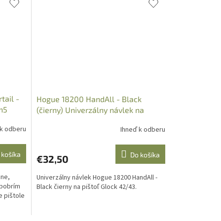
tail -
Hogue 18200 HandAll - Black
en5
(čierny) Univerzálny návlek na
Glock 42/43
 k odberu
Ihneď k odberu
 košíka
Do košíka
€32,50
ane,
Univerzálny návlek Hogue 18200 HandAll -
 bobrím
Black čierny na pištoľ Glock 42/43.
e pištole