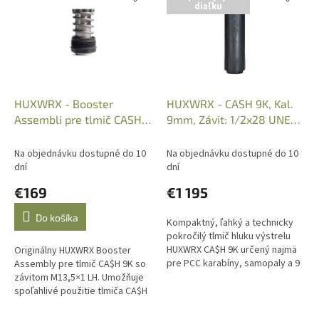
diaľku
p
e
i
p
s
r
p
o
r
d
o
u
d
k
HUXWRX - Booster
HUXWRX - CASH 9K, Kal.
u
t
Assembli pre tlmič CASH
9mm, Závit: 1/2x28 UNEF,
k
o
9K, Závit: 13,5x1 LH, SKU:
SKU: 2501
t
v
2576
Na objednávku dostupné do 10
Na objednávku dostupné do 10
o
dní
dní
v
€169
€1 195
Do košíka
Kompaktný, ľahký a technicky
pokročilý tlmič hluku výstrelu
HUXWRX CA$H 9K určený najmä
Originálny HUXWRX Booster
pre PCC karabíny, samopaly a 9
Assembly pre tlmič CA$H 9K so
mm platformy so závitom
závitom M13,5×1 LH. Umožňuje
1/2×28. Vďaka technológii...
spoľahlivé použitie tlmiča CA$H
9K na kompatibilných
samonabíjacích pištoliach so...