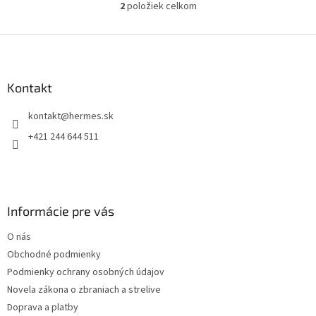
2
položiek celkom
O
v
l
Z
á
á
d
p
a
ä
Kontakt
c
t
i
kontakt
@
hermes.sk
i
e
p
e
+421 244 644 511
r
v
k
y
v
Informácie pre vás
ý
p
O nás
i
s
Obchodné podmienky
u
Podmienky ochrany osobných údajov
Novela zákona o zbraniach a strelive
Doprava a platby