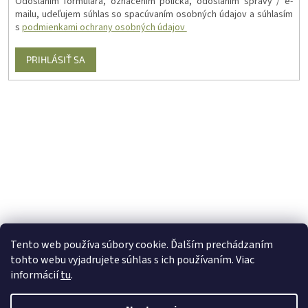
Odoslaním formulára, označením políčka, odoslaním správy / e-
mailu, udeľujem súhlas so spacúvaním osobných údajov a súhlasím
s
podmienkami ochrany osobných údajov
PRIHLÁSIŤ SA
Tento web používa súbory cookie. Ďalším prechádzaním
tohto webu vyjadrujete súhlas s ich používaním. Viac
informácií
tu
.