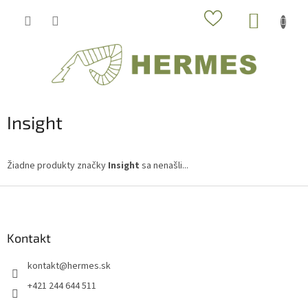
Prejsť
NÁKUP
na
obsah
KOŠÍK
Insight
Žiadne produkty značky
Insight
sa nenašli...
Z
á
p
ä
Kontakt
t
kontakt
@
hermes.sk
i
e
+421 244 644 511